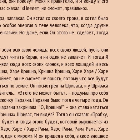
ня, они повезут Меня к правителю, и Я войду в его
ас сказал: «Неееет, не сможет, правильно».
 заплакал. Он встал со своего трона, и хотел было
 особая энергия в теле человека, что, когда другие
Бенгалией. Но даже, если Он этого не сделает, тогда
 зови всю свою челядь, всех своих людей, пусть они
дут читать Коран, и ни один не заплачет. И тогда Я
вел сюда всех своих слонов, и всех лошадей и весь
ишна, Харе Кришна, Кришна Кришна, Харе Харе / Харе
оймет, он не сможет не понять, потому что все будут
ься по земле. Он посмотрел на Шриваса, и у Шриваса
авитель… «Этого не может быть», – подумал про себя
девочку Нараяни. Нараяни было тогда четыре года. Он
раяни закричала: ’’О, Кришна!’’, – она стала кататься
ришна». Шривас, ты видел? Тогда он сказал: «Прабху,
оп будет и когда огонь будет, который вырывается из
Харе Харе / Харе Рама, Харе Рама, Рама Рама, Харе
л, иди с миром». И он пришел в себя, в свое внешнее