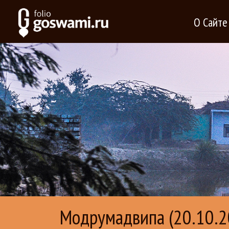
О Сайте
Модрумадвипа (20.10.20