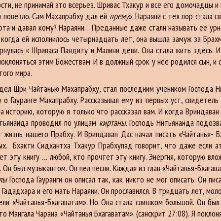
рости, не принимай это всерьез. Шривас Тхакур и все его домочадцы и 
и повезло. Сам Махапрабху дал ей
прему
». Нараяни с тех пор стала 
 рта и давал кому? Нараяни… Преданные даже стали называть ее урн
, когда ей исполнилось четырнадцать лет, она вышла замуж за Брахм
ернулась к Шриваса Пандиту и Малини деви. Она стала жить здесь.
оклоняться этим Божествам. И в должный срок у нее родился сын, и сы
того мира.
л Шри Чайтанью Махапрабху, стал последним учеником Господа Н
 о Гауранге Махапрабху. Рассказывал ему из первых уст, свидетель
ла историю, которую я только что рассказал вам. И когда Вриндава
Нитьянанда проводил по улицам
киртаны
. Господь Нитьянанда подозв
т жизнь нашего Прабху. И Вриндаван Дас начал писать «Чайтанья- Б
вных. Бхакти Сидхантха Тхакур Прабхупад говорит, что даже если а
тет эту книгу … любой, кто прочтет эту книгу. Энергия, которую в
. Он был музыкантом. Он пел песни. Каждая из глав «Чайтанья-Бхага
илы
Господа Гауранги он описал так, как никто не мог описать. Он пи
Гададхара и его мать Нараяни. Он прославился. В тридцать лет, моло
пели «Чайтанья-Бхагаватам». Но Она стала слишком большой. Он бы
о Мангала Чарана «Чайтанья Бхагаватам». (санскрит 27:08). Я покл