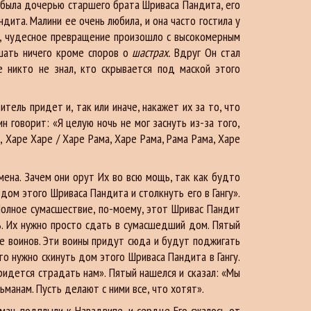
и была дочерью старшего брата Шриваса Пандита, его
дита. Малини ее очень любила, и она часто гостила у
айи, чудесное превращение произошло с высокомерным
шать ничего кроме споров о
шастрах.
Вдруг Он стал
 никто не знал, кто скрывается под маской этого
ель придет и, так или иначе, накажет их за то, что
н говорит: «Я целую ночь не мог заснуть из-за того,
 Харе Харе / Харе Рама, Харе Рама, Рама Рама, Харе
мена. Зачем они орут Их во всю мощь, так как будто
дом этого Шриваса Пандита и столкнуть его в Гангу».
«Полное сумасшествие, по-моему, этот Шривас Пандит
ть. Их нужно просто сдать в сумасшедший дом. Пятый
ые воинов. Эти воины придут сюда и будут поджигать
о нужно скинуть дом этого Шриваса Пандита в Гангу.
Придется страдать нам». Пятый нашелся и сказал: «Мы
манам. Пусть делают с ними все, что хотят».
н, подплыли к Навадвипе, и сердце Его сжалось от