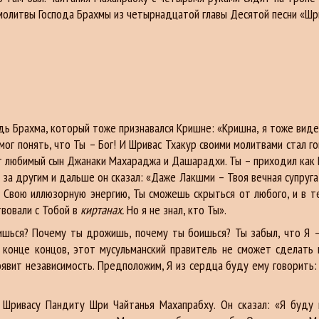
 молитвы Господа Брахмы из четырнадцатой главы Десятой песни «Ш
дь Брахма, который тоже признавался Кришне: «Кришна, я тоже видел 
е мог понять, что Ты – Бог! И Шривас Тхакур своими молитвами стал г
тот любимый сын Джанаки Махараджа и Дашарадхи. Ты – приходил как В
 за другим и дальше он сказал: «Даже Лакшми – Твоя вечная супруга
ь Свою иллюзорную энергию, Ты сможешь скрыться от любого, и в те
твовали с Тобой в
киртанах.
Но я не знал, кто Ты».
шься? Почему ты дрожишь, почему ты боишься? Ты забыл, что Я –
конце концов, этот мусульманский правитель не сможет сделать н
оявит независимость. Предположим, Я из сердца буду ему говорить:
ривасу Пандиту Шри Чайтанья Махапрабху. Он сказал: «Я буду п