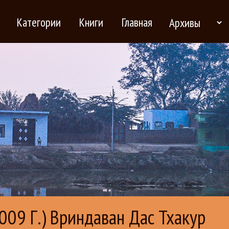
Категории
Книги
Главная
09 Г.) Вриндаван Дас Тхакур