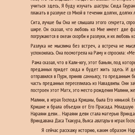
учиться здесь, Я буду изучать
шастры.
Сюда Гауран
плакать в разлуке со Мной в течении долгих, долгих 
Сита, лучше бы Она не слышала этого секрета, спр
шире. Он сказал, что любовь ко Мне имеет две фа
погружаются в океан скорби и разлуки, и их любовь к
Разлука не мыслима без встреч, а встреча не мы
успокоилась. Она посмотрела на Раму и спросила: «Ме
Рама сказал, что в Кали-югу, этот баньян, под кото
преданных придет сюда и будет жить здесь. И де
отправился в Пури, приняв
санньясу,
то преданным был
часть преданных переселилась из Навадвипы. Они заб
построен этот Матх, это место рождения Малини, 
Малини, в играх Господа Кришны, была Его нянькой. 
Кришне и брала объедки от Его Прасада. Младшую с
Нараяни деви… Нараяни деви стала матерью Вриндава
Вриндавана Даса Тхакура, Вьяса
аватары
в играх Госп
Я сейчас расскажу историю, каким образом Нараяни