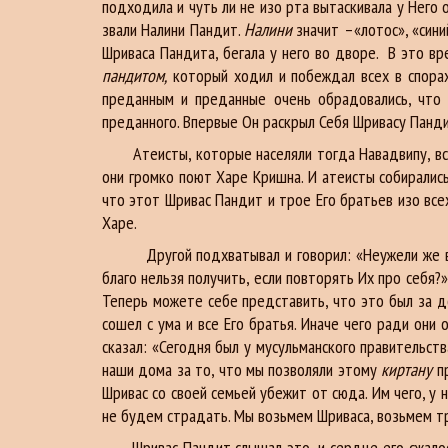
подходила и чуть ли не изо рта вытаскивала у Него
звали Налини Пандит.
Налини
значит –«лотос», «сини
Шриваса Пандита, бегала у него во дворе. В это вр
пандитом,
который ходил и побеждал всех в спорах
преданным и преданные очень обрадовались, что
преданного. Впервые Он раскрыл Себя Шривасу Панд
Атеисты, которые населяли тогда Навадвипу, все вр
они громко поют Харе Кришна. И атеисты собирались 
что этот Шривас Пандит и трое Его братьев изо все
Харе.
Другой подхватывал и говорил: «Неужели же
благо нельзя получить, если повторять Их про себя?
Теперь можете себе представить, что это был за до
сошел с ума и все Его братья. Иначе чего ради они
сказал: «Сегодня был у мусульманского правительст
наши дома за то, что мы позволяли этому
киртану
пр
Шривас со своей семьей убежит от сюда. Им чего, у 
не будем страдать. Мы возьмем Шриваса, возьмем тре
Шривас Пандит слышал это, и сердце его сжалось.