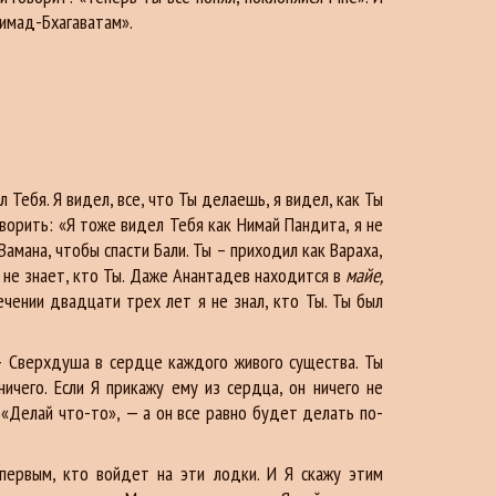
римад-Бхагаватам».
Тебя. Я видел, все, что Ты делаешь, я видел, как Ты
оворить: «Я тоже видел Тебя как Нимай Пандита, я не
амана, чтобы спасти Бали. Ты – приходил как Вараха,
 не знает, кто Ты. Даже Анантадев находится в
майе,
чении двадцати трех лет я не знал, кто Ты. Ты был
 Сверхдуша в сердце каждого живого существа. Ты
ичего. Если Я прикажу ему из сердца, он ничего не
 «Делай что-то», — а он все равно будет делать по-
ервым, кто войдет на эти лодки. И Я скажу этим