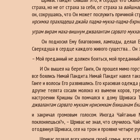
страха, но не от страха за себя, от страха за
вайшнав
он, сокрушаясь, что Он может послужить причиной с
нрсимха прахладеша джайа падма-мукха-падма-бхрн
уграм вирам маха-вишнум джвалантам сарвато мукх
Он подносил Ему благовония, лампады, делал 
Сверхдуша в сердце каждого живого существа… Он зн
– Мой преданный не должен бояться, мой преданный
И Он вышел на берег Ганги, Он прошел мимо горстки
все боялись Нимай Пандита. Нимай Пандит навел тако
Ганге и волосы Его развивались. Его красивая одежда
другие телята сосали молоко из вымени коров, тре
настроении Кришны Он помчался к дому Шриваса 
джвалантам сарвато мукхам нрисимхам бхишанам бх
и закричал громовым голосом. Иногда Чайтанью 
поклоняешься?», – Шривас не знал, что случилось. Ч
отодвинул Шриваса, сел на трон и проявил четыре рук
Шривас позвал всех членов своей семьи, всех, кто 