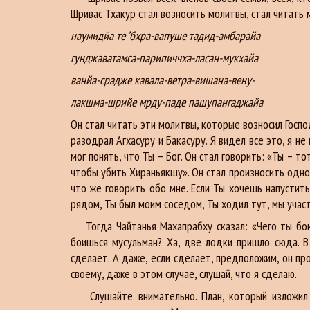
Шривас Тхакур стал возносить молитвы, стал читать
наумидйа те ’бхра-вапуше тадид-амбарайа
гунджаватамса-парипиччха-ласан-мукхайа
ванйа-срадже кавала-ветра-вишана-вену-
лакшма-шрийе мрду-паде пашупангаджайа
Он стал читать эти молитвы, которые возносил Госпо
разодрал Агхасуру и Бакасуру. Я видел все это, я н
мог понять, что Ты – Бог. Он стал говорить: «Ты – 
чтобы убить Хираньякшу». Он стал произносить одно
что же говорить обо мне. Если Ты хочешь напустит
рядом, Ты был моим соседом, Ты ходил тут, мы учас
Тогда Чайтанья Махапрабху сказал: «Чего ты бои
боишься мусульман? Ха, две лодки пришло сюда. В 
сделает. А даже, если сделает, предположим, он пр
своему, даже в этом случае, слушай, что я сделаю.
Слушайте внимательно. План, который изложил Ш