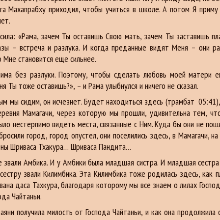
га Махапрабху приходил, чтобы учиться в школе. А потом Я прим
лет.
осила: «Рама, зачем Ты оставишь Свою мать, зачем Ты заставишь пл
зы – встреча и разлука. И когда преданные видят Меня – они рад
о Мне становится еще сильнее.
слима без разлуки. Поэтому, чтобы сделать любовь моей матери 
ня Ты тоже оставишь?», – и Рама улыбнулся и ничего не сказал.
рым мы сидим, он исчезнет. Будет находиться здесь (трамбат 05:41
ревня Мамагачи, через которую мы прошли, удивительна тем, что
о нестерпимо видеть места, связанные с Ним. Куда бы они не пошл
росили город, город опустел, они поселились здесь, в Мамагачи, на
жены Шриваса Тхакура… Шриваса Пандита…
Ее звали Амбика. И у Амбики была младшая систра. И младшая сестр
естру звали Килимбика. Эта Килимбика тоже родилась здесь, как п
на даса Тахкура, благодаря которому мы все знаем о лилах Господ
ода Чайтаньи.
 получила милость от Господа Чайтаньи, и как она продолжила св