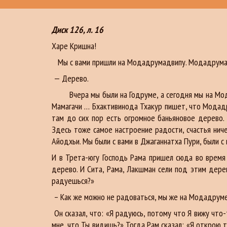
Диск 126, л. 16
Харе Кришна!
Мы с вами пришли на Модадрумадвипу. Модадрумад
— Дерево.
Вчера мы были на Годруме, а сегодня мы на Модад
Мамагачи … Бхактивинода Тхакур пишет, что Модадр
там до сих пор есть огромное баньяновое дерево. 
Здесь тоже самое настроение радости, счастья нич
Айодхьи. Мы были с вами в Джаганнатха Пури, были с
И в Трета-югу Господь Рама пришел сюда во время 
дерево. И Сита, Рама, Лакшман сели под этим дерев
радуешься?»
– Как же можно не радоваться, мы же на Модадруме
Он сказал, что: «Я радуюсь, потому что Я вижу что-
мне, что Ты видишь?» Тогда Рам сказал: «Я открою т