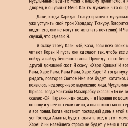
мусульманам: ведите Меня к вашему правителю, и м
дворец, и он увидит Меня. Как ты думаешь, что он с
Даже, когда Харидас Тхакур пришел к мусульманско
уже уступить свой трон Харидасу Тхакуру. Говорит
видят его, они не могут не испытать почтения). И Ч
слушай, что сделаю Я.
Я скажу этому Кази: «Эй, Кази, зови всех своих му
читают Коран. И пусть они сделают так, чтобы все 
пойду и найду бешеного слона. Приведу этого беше
другой домашний скот. Я скажу: «Харе Кришна! И вс
Рама, Харе Рама, Рама Рама, Харе Харе! И тогда мус
рыдать, повторяя Святое Имя, все будут кататься. 
появилось недоверчивое выражение лица. Мусульманс
Шривас. Тогда Чайтанйя Махапрабху сказал: «Ты не в
сказал: «Эй, Нараяни, иди сюда», – и Нараяни подошла
по полу и у нее потекли слезы, и она полностью пот
я все понял. Когда настанет последний день в этой 
уст Господа Ананты, будет сжигать все, в этот мо
Харе! И ни малейшего страха не будет у меня в этот