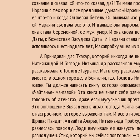
сознание и сказал: «Я что-то сказал, да?! Ты меня п
Нараяни с тех пор и все преданные думали: «Нараян
ел что-то и когда Он жевал бетель, Он вынимал изо
ей. Нараяни съедала все это. И дальше она выросла
она стала беременной, ее муж, умер. И она снова в
Даты, к Божествам Васудева Даты. И Нараяни стала п
исполнилось шестнадцать лет, Махапрабху ушел из э
А Вриндаван дас Тхакур, который никогда не виде
Нитьянандой. И Господь Нитьянанда рассказывал ему
рассказывала о Господе Гауранге. Мать ему рассказа
вместе, в одном городе, в Бенгалии, где Господь 
жизни. Ты должен написать книгу, которая описывае
«Чайтанья- мангалой». Эта книга не знает себе ра
говорить об атеистах, даже если мусульманин проч
Это воплощение Вьясадевы в играх Господа Чайтаньи
с настроением, которое выражено там. И все эти
л
Шривас Пандит, Адвайта Ачарья, Нитьянанда Прабху, 
разнеслась повсюду. Люди выучивали ее наизусть, 
равнодушен. Стих, который мы сейчас повторили — эт