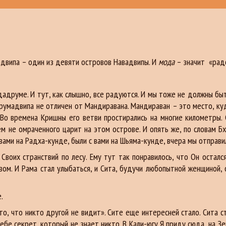
випа – один из девяти островов Навадвипы. И
мода
– значит «рад
руме. И тут, как слышно, все радуются. И мы тоже не должны быть
умадвипа не отличен от Мандиравана. Мандираван – это место, куд
Во времена Кришны его ветви простирались на многие километры. С
ем не омраченного царит на этом острове. И опять же, по словам Б
 вами на Радха-кунде, были с вами на Шьяма-кунде, вчера мы отправи
Своих странствий по лесу. Ему тут так понравилось, что Он осталс
ом. И Рама стал улыбаться, и Сита, будучи любопытной женщиной, с
.
то, что никто другой не видит». Сите еще интересней стало. Сита 
ебе секрет, который не знает никто. В Кали-югу Я приду сюда, на Зе