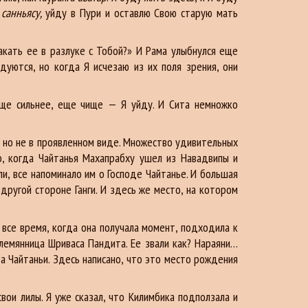
у
санньясу,
уйду в Пури и оставлю Свою старую мать
акать ее в разлуке с Тобой?» И Рама улыбнулся еще
уются, но когда Я исчезаю из их поля зрения, они
еще сильнее, еще чище — Я уйду. И Сита немножко
), но не в проявленном виде. Множество удивительных
, когда Чайтанья Махапрабху ушел из Навадвипы и
и, все напоминало им о Господе Чайтанье. И большая
 другой стороне Ганги. И здесь же место, на котором
а все время, когда она получала момент, подходила к
лемянница Шриваса Пандита. Ее звали как? Нараяни…
а Чайтаньи. Здесь написано, что это место рождения
ои лилы. Я уже сказал, что Килимбика подползала и