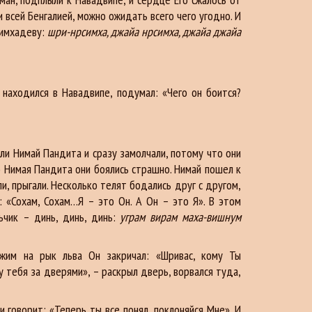
и всей Бенгалией, можно ожидать всего чего угодно. И
симхадеву:
шри-нрсимха, джайа нрсимха, джайа джайа
находился в Навадвипе, подумал: «Чего он боится?
ли Нимай Пандита и сразу замолчали, потому что они
но Нимая Пандита они боялись страшно. Нимай пошел к
ли, прыгали. Несколько телят бодались друг с другом,
: «Сохам, Сохам…Я – это Он. А Он – это Я». В этом
чик – динь, динь, динь:
уграм вирам маха-вишнум
ожим на рык льва Он закричал: «Шривас, кому Ты
у тебя за дверями», – раскрыл дверь, ворвался туда,
 говорит: «Теперь ты все понял, поклоняйся Мне». И