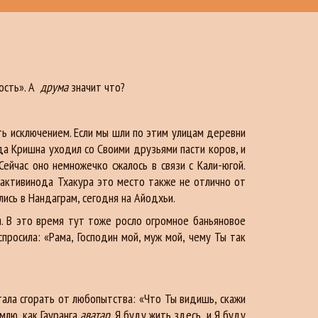
ость». А
друма
значит что?
 исключением. Если мы шли по этим улицам деревни
а Кришна уходил со Своими друзьями пасти коров, и
ейчас оно немножечко сжалось в связи с Кали-югой.
хактивинода Тхакура это место также не отлично от
лись в Нандаграм, сегодня на Айодхьи.
я. В это время тут тоже росло огромное баньяновое
просила: «Рама, Господин мой, муж мой, чему Ты так
стала сгорать от любопытства: «Что Ты видишь, скажи
млю, как Гауранга
аватар
. Я буду жить здесь, и Я буду