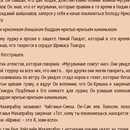
ов.
Он знал, что от мусульман, которые правили в то время в Надии 
траданий
вайшнавов,
заперся у себя и начал поклоняться Господу Нри
га
ам нрисимхам бхишанам бхадрам мритью мритьюм намамьяхам.
Ему
пуджу
и просил о защите. Нимай Пандит, который в это время 
ал, что творится в сердце Шриваса Тхакура.
 бесстрашен.
 атеистов, которая говорила: «Мусульмане сожгут нас». Они увиде
й террор на всех них, что никто… про других они могли говорить, 
 развивалась по ветру. Он увидел стадо коров и телят, которые бега
тьи щипали траву, и вдруг Он вспомнил, что Он Кришна и закричал
Тхакура. Подбежал к Его комнате для
пуджи,
Он услышал колоколь
адрам мритью мритьюм намамьяхам,
Махапрабху называют Чайтанья-Симха. Он-Сам лев. Голосом, пох
айтанья Махапрабху закричал: «Тот, кому ты поклоняешься, находится 
и. «Шривас – это Я, зови всех».
там был. Чайтанйя Махапрабху с четырьмя руками сидит на троне и