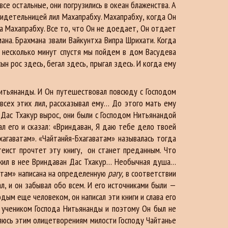
все остальные, они погрузились в океан блаженства. А
свидетельницей лил Махапрабху. Махапрабху, когда Он
а Махапрабху. Все то, что Он не доедает, Он отдает
ана. Брахмана звали Вайкунтха Випра Шрихати. Когда
 И несколько минут спустя мы пойдем в дом Васудева
н рос здесь, бегал здесь, прыгал здесь. И когда ему
итьянанды. И Он путешествовал повсюду с Господом
 всех этих лил, рассказывал ему… До этого мать ему
н Дас Тхакур вырос, они были с Господом Нитьянандой
ал его и сказал: «Вриндаван, Я даю тебе дело твоей
хагаватам». «Чайтанйя-Бхагаватам» называлась тогда
теист прочтет эту книгу, он станет преданным. Что
ложил в нее Вриндаван Дас Тхакур… Необычная душа…
ватам» написана на определенную
рагу,
в соответствии
сал, и он забывал обо всем. И его источниками были —
дым еще человеком, он написал эти книги и слава его
л учеником Господа Нитьянанды и поэтому Он был не
оняюсь этим олицетворениям милости Господу Чайтанье