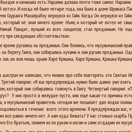
 объедки и начинала есть. Нараяни делала почти тоже самое. Нараян
й лотос». И когда ей было четыре года, она была в доме Шриваса Пан
емя Гауранга Махапрабху вернулся из Гайи. Когда Он вернулся из Г
, который не знал ничего кроме
Ньяи,
и который не хотел не слы
 Нимай Пандит, лучший из всех
пандитов,
стал преданным. Но еще
иту при следующих обстоятельствах:
емя ругались на преданных. Они боялись, что мусульманский правит
на берегу Ганги, они собирались кучами и они ругали преданных. Оди
х сил, во всю мощь орали Харе Кришна, Харе Кришна, Кришна Кришна,
 в
шастрах
не написано, что можно про себя повторять эти Святые И
» Третий говорил: «Я вас предупреждал, нужно было давно уже взять 
м, который они собирались толкнуть в Гангу. Четвертый говорил: 
 орут? У них просто в желудке пусто, или еще какая-то причина ес
ва, и мусульманский правитель сегодня же посылает две лодки полн
одолжаться в течение всего этого времени. Я предупреждал вас, чт
них все равно ничего нет. А нам куда бежать? У нас столько скарба. 
х Его братьев, свяжем их по рукам и ногам и сами отдадим их мусуль
 Он слышал, что две лодки, действительно полные воинов-мусульма