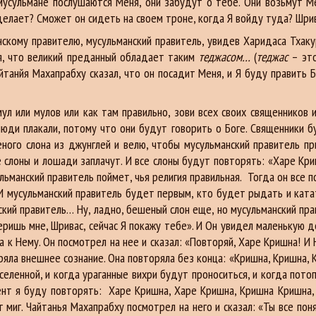
усульмане послушаются Меня, они забудут о тебе. Они возьмут Ме
делает? Сможет он сидеть на своем троне, когда Я войду туда? Шрив
му правителю, мусульманский правитель, увидев Харидаса Тхакура,
ся, что великий преданный обладает таким
теджасом…
(
теджас
– это
айтанйя Махапрабху сказал, что он посадит Меня, и Я буду править 
л или мулов или как там правильно, зови всех своих священников и
люди плакали, потому что они будут говорить о Боге. Священники бу
ного слона из джунглей и велю, чтобы мусульманский правитель при
е слоны и лошади заплачут. И все слоны будут повторять: «Харе Кр
ульманский правитель поймет, чья религия правильная. Тогда он все п
И мусульманский правитель будет первым, кто будет рыдать и катат
кий правитель… Ну, ладно, бешеный слон еще, но мусульманский пр
еришь мне, Шривас, сейчас Я покажу тебе». И Он увидел маленькую 
 к Нему. Он посмотрел на нее и сказал: «Повторяй, Харе Кришна! И На
еряла внешнее сознание. Она повторяла без конца: «Кришна, Кришна, К
вселенной, и когда ураганные вихри будут проноситься, и когда пот
мент я буду повторять: Харе Кришна, Харе Кришна, Кришна Кришна, 
 миг. Чайтанья Махапрабху посмотрел на него и сказал: «Ты все поня