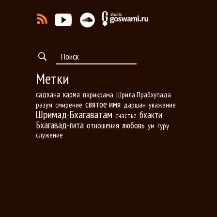
Метки
садхана
карма
парикрама
Шрила Прабхупада
святое имя
разум
даршан
смирение
уважение
Шримад-Бхагаватам
бхакти
счастье
Бхагавад-гита
любовь
отношения
ум
гуру
служение