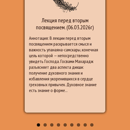
Лекция перед вторым
Шк
посвящением. (06.03.2026г)
Аннотация: В лекции перед вторым
Доро
посвящением раскрывается смысл и
прив
важность упанаяна-самскары, конечная
курс
цель которой — непосредственно
свято
увидеть Господа. Госвами Махарадж
глав
разъясняет два аспекта дикши:
глав
получение духовного знания и
дост
избавления укоренившихся в сердце
почу
греховных привычек. Духовное знание
счаст
есть знание о форме...