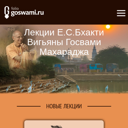
Лекции Е.С.Бхакти
Вигьяны Госвами
Махараджа
НОВЫЕ ЛЕКЦИИ