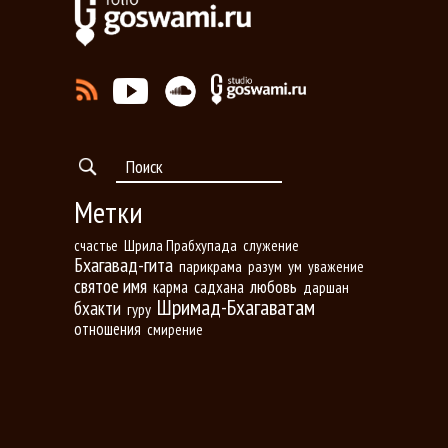
Метки
Шрила Прабхупада
счастье
служение
Бхагавад-гита
парикрама
разум
ум
уважение
святое имя
любовь
карма
садхана
даршан
Шримад-Бхагаватам
бхакти
гуру
отношения
смирение