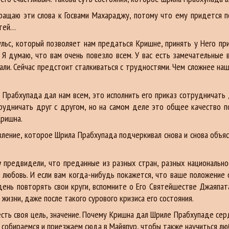
ращаю эти слова к Госвами Махараджу, потому что ему придется п
стей…
ульс, который позволяет нам предаться Кришне, принять у Него пр
 Я думаю, что вам очень повезло всем. У вас есть замечательные 
ли. Сейчас предстоит сталкиваться с трудностями. Чем сложнее наше
рабхупада дал нам всем, это исполнить его приказ сотрудничать д
рудничать друг с другом, но на самом деле это общее качество по
Кришна.
авление, которое Шрила Прабхупада подчеркивал снова и снова объя
и
предвидели, что преданные из разных стран, разных национальнос
ю любовь. И если вам когда-нибудь покажется, что ваше положение
день повторять свои круги, вспомните о Его Святейшестве Джаяпат
жизни, даже после такого сурового кризиса его состояния.
 есть своя цель, значение. Почему Кришна дал Шриле Прабхупаде се
ы собираемся и приезжаем сюда в Майяпур, чтобы также научиться лю