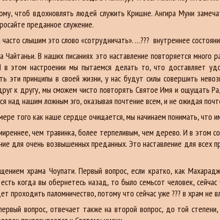
му, чтоб вдохновлять людей служить Кришне. Ангира Муни замечат
 бросайте преданное служение.
 часто слышим это слово «сотрудничать». …??? внутреннее состоян
а Чайтаньи. В наших писаниях это наставление повторяется много р
И в этом настроении мы пытаемся делать то, что доставляет удо
ть эти принципы в своей жизни, у нас будут силы совершить невоз
руг к другу, мы сможем чисто повторять Святое Имя и ощущать Ра
я над нашим ложным эго, оказывая почтение всем, и не ожидая почте
 мере того как наше сердце очищается, мы начинаем понимать, что и
миреннее, чем травинка, более терпеливым, чем дерево. И в этом 
ние для очень возвышенных преданных. Это наставление для всех п
бщением храма Чоупати. Первый вопрос, если кратко, как Махарад
 есть когда вы обернетесь назад, то было семьсот человек, сейчас
ет проходить паломничество, потому что сейчас уже ??? в храм не в
 первый вопрос, отвечает также на второй вопрос, до той степен