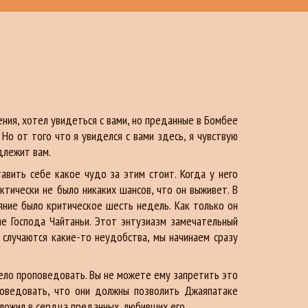
ления, хотел увидеться с вами, но преданные в Бомбее
Но от того что я увиделся с вами здесь, я чувствую
длежит вам.
вить себе какое чудо за этим стоит. Когда у него
актически не было никаких шансов, что он выживет. В
яние было критическое шесть недель. Как только он
ие Господа Чайтаньи. Этот энтузиазм замечательный
с случаются какие-то неудобства, мы начинаем сразу
 дело проповедовать. Вы не можете ему запретить это
оповедовать, что они должны позволить Джаяпатаке
ложил в сердца преданных, любивших его.