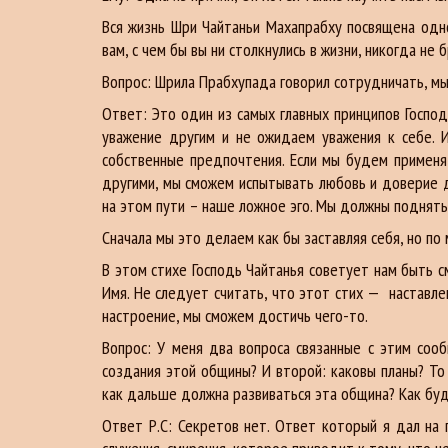
Вся жизнь Шри Чайтаньи Махапрабху посвящена одно
вам, с чем бы вы ни столкнулись в жизни, никогда не
Вопрос: Шрила Прабхупада говорил сотрудничать, мы
Ответ: Это один из самых главных принципов Господ
уважение другим и не ожидаем уважения к себе. 
собственные предпочтения. Если мы будем применя
другими, мы сможем испытывать любовь и доверие д
на этом пути – наше ложное эго. Мы должны поднятьс
Сначала мы это делаем как бы заставляя себя, но по
В этом стихе Господь Чайтанья советует нам быть с
Имя. Не следует считать, что этот стих — наставле
настроение, мы сможем достичь чего-то.
Вопрос: У меня два вопроса связанные с этим соо
создания этой общины? И второй: каковы планы? То
как дальше должна развиваться эта община? Как буд
Ответ Р.С: Секретов нет. Ответ который я дал на