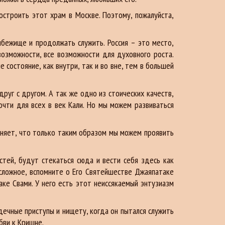
остроить этот храм в Москве. Поэтому, пожалуйста,
ибежище и продолжать служить. Россия – это место,
возможности, все возможности для духовного роста.
 состояние, как внутри, так и во вне, тем в большей
руг с другом. А так же одно из стоических качеств,
чти для всех в век Кали. Но мы можем развиваться
сняет, что только таким образом мы можем проявить
тей, будут стекаться сюда и вести себя здесь как
 сложное, вспомните о Его Святейшестве Джаяпатаке
аке Свами. У него есть этот неиссякаемый энтузиазм
рдечные приступы и нищету, когда он пытался служить
бви к Кришне.