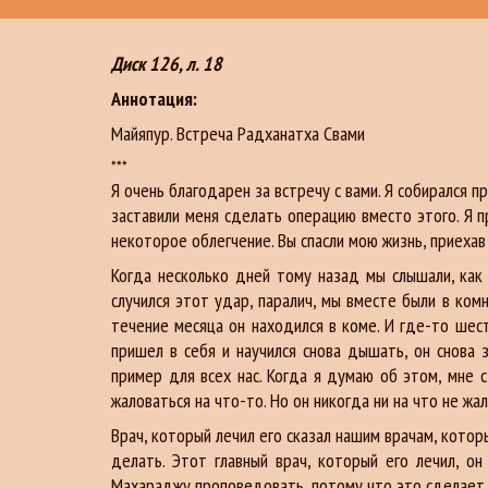
Диск 126, л. 18
Аннотация:
Майяпур. Встреча Радханатха Свами
***
Я очень благодарен за встречу с вами. Я собирался п
заставили меня сделать операцию вместо этого. Я п
некоторое облегчение. Вы спасли мою жизнь, приехав 
Когда несколько дней тому назад мы слышали, как
случился этот удар, паралич, мы вместе были в комн
течение месяца он находился в коме. И где-то шес
пришел в себя и научился снова дышать, он снова 
пример для всех нас. Когда я думаю об этом, мне с
жаловаться на что-то. Но он никогда ни на что не жа
Врач, который лечил его сказал нашим врачам, котор
делать. Этот главный врач, который его лечил, о
Махараджу проповедовать, потому что это сделает е