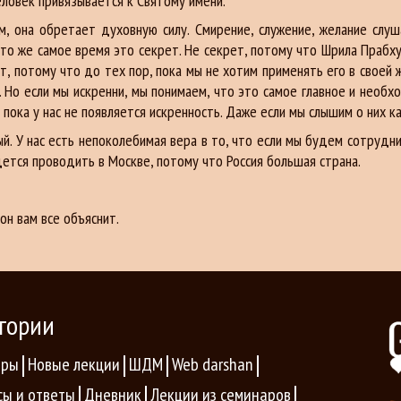
еловек привязывается к Святому имени.
, она обретает духовную силу. Смирение, служение, желание слуш
 то же самое время это секрет. Не секрет, потому что Шрила Прабху
т, потому что до тех пор, пока мы не хотим применять его в своей 
 Но если мы искренни, мы понимаем, что это самое главное и необх
 пока у нас не появляется искренность. Даже если мы слышим о них к
й. У нас есть непоколебимая вера в то, что если мы будем сотрудн
ется проводить в Москве, потому что Россия большая страна.
он вам все объяснит.
гории
ары
Новые лекции
ШДМ
Web darshan
сы и ответы
Дневник
Лекции из семинаров