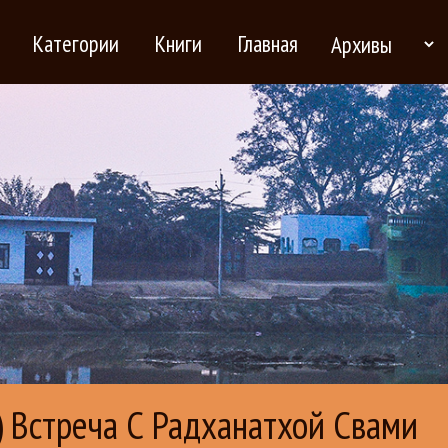
Категории
Книги
Главная
) Встреча С Радханатхой Свами