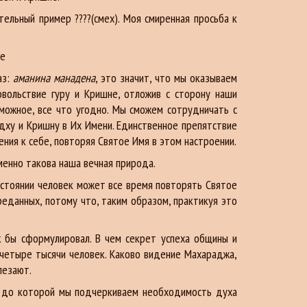
ельный пример ????(смех). Моя смиренная просьба к
ие
аз:
аманина манадена
, это значит, что мы оказываем
вольствие гуру и Кришне, отложив с сторону наши
можное, все что угодно. Мы сможем сотрудничать с
дху и Кришну в Их Имени. Единственное препятствие
ния к себе, повторяя Святое Имя в этом настроении.
менно такова наша вечная природа.
состоянии человек может все время повторять Святое
реданных, потому что, таким образом, практикуя это
ж бы сформулировал. В чем секрет успеха общины и
 четыре тысячи человек. Каково видение Махараджа,
лезают.
и, до которой мы подчеркиваем необходимость духа