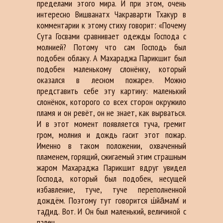
пределами этого мира. И при этом, очень
интересно Вишванатх Чакраварти Тхакур в
комментарии к этому стиху говорит: «Почему
Сута Госвами сравнивает одежды Господа с
молнией? Потому что сам Господь был
подобен облаку. А Махараджа Парикшит был
подобен маленькому слонёнку, который
оказался в лесном пожаре». Можно
представить себе эту картину: маленький
слонёнок, которого со всех сторон окружило
пламя и он ревёт, он не знает, как вырваться.
И в этот момент появляется туча, гремит
гром, молния и дождь гасит этот пожар.
Именно в таком положении, охваченный
пламенем, горящий, сжигаемый этим страшным
жаром Махараджа Парикшит вдруг увидел
Господа, который был подобен, несущей
избавление, туче, туче переполненной
дождём. Поэтому тут говорится ш́йа̄мам̇ и
тад̣ид. Вот. И Он был маленький, величиной с
палец.