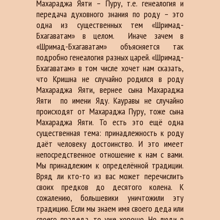
Махараджа Яяти – Пуру, т.е. генеалогия и
передача духовного знания по роду – это
одна из существенных тем «Шримад-
Бхагаватам» в целом.
Иначе зачем в
«Шримад-Бхагаватам» объясняется так
подробно генеалогия разных царей. «Шримад-
Бхагаватам» в том числе хочет нам сказать,
что Кришна не случайно родился в роду
Махараджа Яяти, вернее сына Махараджа
Яяти
по имени Яду. Кауравы не случайно
происходят от Махараджа Пуру, тоже сына
Махараджа Яяти. То есть это ещё одна
существенная тема: принадлежность к роду
даёт человеку достоинство. И это имеет
непосредственное отношение к нам с вами.
Мы принадлежим к определённой традиции.
Вряд ли кто-то из вас может перечислить
своих предков до десятого колена. К
сожалению, большевики уничтожили эту
традицию. Если мы знаем имя своего деда или
своего прадеда, то уже хорошо. Но люди в