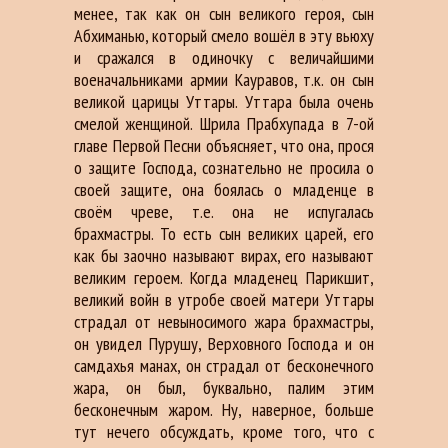
менее, так как он сын великого героя, сын
Абхиманью, который смело вошёл в эту вьюху
и сражался в одиночку с величайшими
военачальниками армии Кауравов, т.к. он сын
великой царицы Уттары. Уттара была очень
смелой женщиной. Шрила Прабхупада в 7-ой
главе Первой Песни объясняет, что она, прося
о защите Господа, сознательно не просила о
своей защите, она боялась о младенце в
своём чреве, т.е. она не испугалась
брахмастры. То есть сын великих царей, его
как бы заочно называют вирах, его называют
великим героем. Когда младенец Парикшит,
великий войн в утробе своей матери Уттары
страдал от невыносимого жара брахмастры,
он увидел Пурушу, Верховного Господа и он
самдахья манах, он страдал от бесконечного
жара, он был, буквально, палим этим
бесконечным жаром. Ну, наверное, больше
тут нечего обсуждать, кроме того, что с