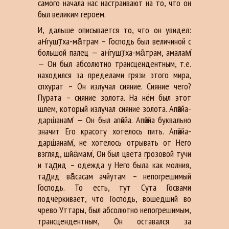
самого начала нас настраивают на то, что он
был великим героем.
И, дальше описывается то, что он увидел:
ан̇гушт̣ха-ма̄трам – Господь был величиной с
большой палец — ан̇гушт̣ха-ма̄трам, амалам̇
— Он был абсолютно трансцендентным, т.е.
находился за пределами грязи этого мира,
спхурат – Он излучал сияние. Сияние чего?
Пурата – сияние золота. На нём был этот
шлем, который излучал сияние золота. Апӣвйа-
дарш́анам̇ — Он был апӣвйа. Апӣвйа буквально
значит Его красоту хотелось пить. Апӣвйа-
дарш́анам̇, не хотелось отрывать от Него
взгляд, шйа̄мам̇, Он был цвета грозовой тучи
и тад̣ид – одежда у Него была как молния,
тад̣ид ва̄сасам ачйутам – непогрешимый
Господь. То есть, тут Сута Госвами
подчёркивает, что Господь, вошедший во
чрево Уттары, был абсолютно непогрешимым,
трансцендентным, Он оставался за