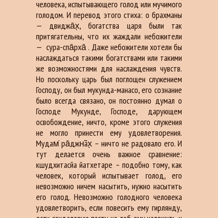
человека, испытывающего голод или мучимого
голодом. И перевод этого стиха: о брахманы
— двиджа̄х̣, богатства царя были так
притягательны, что их жаждали небожители
—
сура-спа̄рха̄ . Даже небожители хотели бы
наслаждаться такими богатствами или такими
же возможностями для наслаждения чувств.
Но поскольку царь был поглощен служением
Господу, он был мукунда-манасо, его сознание
было всегда связано, он постоянно думал о
Господе Мукунде, Господе, дарующем
освобождение, ничто, кроме этого служения
не могло принести ему удовлетворения.
Мудам̇ ра̄джн̃ах̣ – ничто не радовало его. И
тут делается очень важное сравнение:
кшудхитасйа йатхетаре – подобно тому, как
человек, который испытывает голод, его
невозможно ничем насытить, нужно насытить
его голод. Невозможно голодного человека
удовлетворить, если повесить ему гирлянду,