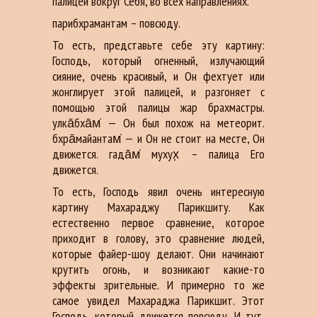
палицей вокруг Себя, во всех направлениях.
парибхрамантам – повсюду.
То есть, представьте себе эту картину:
Господь, который огненный, излучающий
сияние, очень красивый, и Он фехтует или
жонглирует этой палицей, и разгоняет с
помощью этой палицы жар брахмастры.
улка̄бха̄м̇ — Он был похож на метеорит.
бхра̄майантам̇ — и Он не стоит на месте, Он
движется. гада̄м̇ мухух̣ – палица Его
движется.
То есть, Господь явил очень интересную
картину Махараджу Парикшиту. Как
естественно первое сравнение, которое
приходит в голову, это сравнение людей,
которые файер-шоу делают. Они начинают
крутить огонь, и возникают какие-то
эффекты зрительные. И примерно то же
самое увидел Махараджа Парикшит. Этот
Господь, который движется повсюду. И тут,