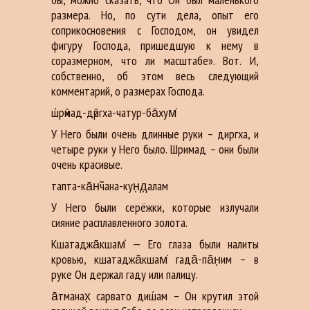
размера. Но, по сути дела, опыт его
соприкосновения с Господом, он увидел
фигуру Господа, пришедшую к нему в
соразмерном, что ли масштабе». Вот. И,
собственно, об этом весь следующий
комментарий, о размерах Господа.
ш́рӣмад-дӣргха-чатур-ба̄хум̇
У Него были очень длинные руки – диргха, и
четыре руки у Него было. Шримад – они были
очень красивые.
тапта-ка̄н̃чана-кун̣д̣алам
У Него были серёжки, которые излучали
сияние расплавленного золота.
Кшатаджа̄кшам̇ — Его глаза были налиты
кровью, кшатаджа̄кшам̇ гада̄-па̄н̣им – в
руке Он держал гаду или палицу.
а̄тманах̣ сарвато диш́ам – Он крутил этой