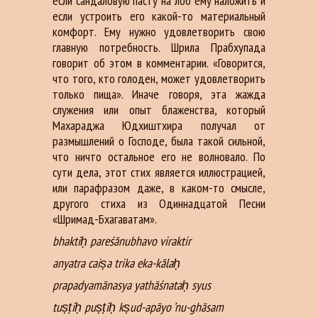
если сандаловую пасту на лоб ему наложить и
если устроить его какой-то материальный
комфорт. Ему нужно удовлетворить свою
главную потребность. Шрила Прабхупада
говорит об этом в комментарии. «Говорится,
что того, кто голоден, может удовлетворить
только пища». Иначе говоря, эта жажда
служения или опыт блаженства, который
Махараджа Юдхиштхира получал от
размышлений о Господе, была такой сильной,
что ничто остальное его не волновало. По
сути дела, этот стих является иллюстрацией,
или парафразом даже, в каком-то смысле,
другого стиха из Одиннадцатой Песни
«Шримад-Бхагаватам».
bhaktiḥ pareśānubhavo viraktir
anyatra caiṣa trika eka-kālaḥ
prapadyamānasya yathāśnataḥ syus
tuṣṭiḥ puṣṭiḥ kṣud-apāyo ’nu-ghāsam