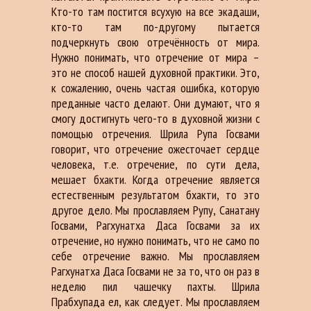
Кто-то там постится всухую на все экадаши,
кто-то там по-другому пытается
подчеркнуть свою отречённость от мира.
Нужно понимать, что отречение от мира –
это не способ нашей духовной практики. Это,
к сожалению, очень частая ошибка, которую
преданные часто делают. Они думают, что я
смогу достигнуть чего-то в духовной жизни с
помощью отречения. Шрила Рупа Госвами
говорит, что отречение ожесточает сердце
человека, т.е. отречение, по сути дела,
мешает бхакти. Когда отречение является
естественным результатом бхакти, то это
другое дело. Мы прославляем Рупу, Санатану
Госвами, Рагхунатха Даса Госвами за их
отречение, но нужно понимать, что не само по
себе отречение важно. Мы прославляем
Рагхунатха Даса Госвами не за то, что он раз в
неделю пил чашечку пахты. Шрила
Прабхупада ел, как следует. Мы прославляем