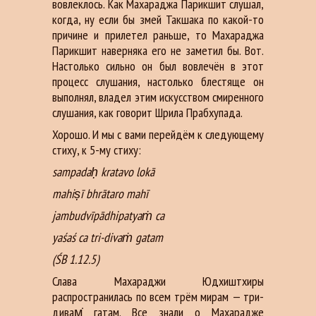
вовлеклось. Как Махараджа Парикшит слушал,
когда, ну если бы змей Такшака по какой-то
причине и прилетел раньше, то Махараджа
Парикшит наверняка его не заметил бы. Вот.
Настолько сильно он был вовлечён в этот
процесс слушания, настолько блестяще он
выполнял, владел этим искусством смиренного
слушания, как говорит Шрила Прабхупада.
Хорошо. И мы с вами перейдём к следующему
стиху, к 5-му стиху:
sampadaḥ kratavo lokā
mahiṣī bhrātaro mahī
jambudvīpādhipatyaṁ ca
yaśaś ca tri-divaṁ gatam
(ŚB 1.12.5)
Слава Махараджи Юдхиштхиры
распространилась по всем трём мирам — три-
дивам̇ гатам. Все знали о Махарадже