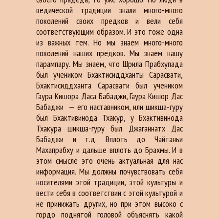
ведической традиции знали много-много
поколений своих предков и вели себя
соответствующим образом. И это тоже одна
из важных тем. Но мы знаем много-много
поколений наших предков. Мы знаем нашу
парампару. Мы знаем, что Шрила Прабхупада
был учеником Бхактисиддханты Сарасвати,
Бхактисиддханта Сарасвати был учеником
Гаура Кишора Даса Бабаджи, Гаура Кишор Дас
Бабаджи
— его наставником, или шикша-гуру
был Бхактивинода Тхакур, у Бхактивинода
Тхакура шикша-гуру был Джаганнатх Дас
Бабаджи и т.д. Вплоть до Чайтаньи
Махапрабху и дальше вплоть до Брахмы. И в
этом смысле это очень актуальная для нас
информация. Мы должны почувствовать себя
носителями этой традиции, этой культуры и
вести себя в соответствии с этой культурой и
не принижать других, но при этом высоко с
гордо поднятой головой объяснять какой