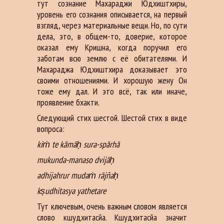
тут сознание Махараджи Юдхиштхиры,
уровень его сознания описывается, на первый
взгляд, через материальные вещи. Но, по сути
дела, это, в общем-то, доверие, которое
оказал ему Кришна, когда поручил его
заботам всю землю с её обитателями. И
Махараджа Юдхиштхира доказывает это
своими отношениями. И хорошую жену Он
тоже ему дал. И это всё, так или иначе,
проявление бхакти.
Следующий стих шестой. Шестой стих в виде
вопроса:
kiṁ te kāmāḥ sura-spārhā
mukunda-manaso dvijāḥ
adhijahrur mudaṁ rājñaḥ
kṣudhitasya yathetare
Тут ключевым, очень важным словом является
слово кшудхитасйа. Кшудхитасйа значит