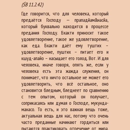
(ŚB 11.2.42)
Где говорится, что для человека, который
предаётся Господу — прападйама̄насйа,
который буквально находится в процессе
предания Господу. Бхакти приносит такое
удовлетворение, такое же удовлетворение,
как еда. Бхакти даёт ему туштих –
удовлетворение, пуштих – питает его и
кшуд-апайо – насыщает его голод. Вот. И для
человека, иначе говоря, опять же, если у
человека есть эта жажда служения, он
понимает, что ничто остальное не может его
удовлетворить, что всё остальное, оно
становится бледным, бледнеет по сравнению
с тем опытом, который он получает,
соприкасаясь или думая о Господе, мукунда-
манасо. То есть, и это важная вещь тоже,
актуальная вещь для нас, потому что очень
часто преданные начинают гордиться или
пытаются практиковать отречение от мира.