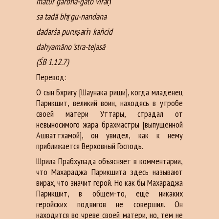
mātur garbha-gato vīraḥ
sa tadā bhṛgu-nandana
dadarśa puruṣaṁ kañcid
dahyamāno ’stra-tejasā
(ŚB 1.12.7)
Перевод:
О сын Бхригу [Шаунака риши], когда младенец
Парикшит, великий воин, находясь в утробе
своей матери Уттары, страдал от
невыносимого жара брахмастры [выпущенной
Ашваттхамой], он увидел, как к нему
приближается Верховный Господь.
Шрила Прабхупада объясняет в комментарии,
что Махараджа Парикшита здесь называют
вирах, что значит герой. Но как бы Махараджа
Парикшит, в общем-то, ещё никаких
геройских подвигов не совершил. Он
находится во чреве своей матери, но, тем не