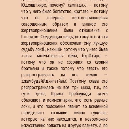
Юдхиштхире, почему? сампадах̣ – потому
что у него было богатство, кратаво – потому
что он совершал жертвоприношения
совершенным образом и главное его
жертвоприношение были отношения с
Господом. Следующая вещь, потому что и эти
жертвоприношения обеспечили ему лучшую
судьбу лока̄, махишӣ – потому что у него была
такая замечательная жена, бхра̄таро –
потому что он не ссорился со своими
братьями и также потому что власть его
распространялась на всю землю —
джамбудвӣпа̄дхипатйам̇. Поэтому слава его
распространилась на все три мира, т.е., по
сути дела, Шрила Прабхупада здесь
объясняет в комментарии, что есть разные
локи, и что положение планет во вселенной
определяют сознание живых существ,
которые на них находятся, и невозможно
искусственно попасть на другую планету. И, по