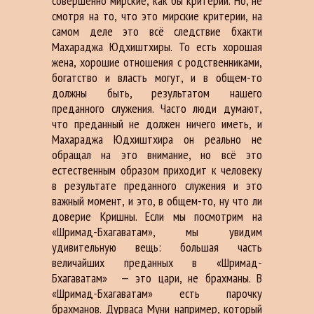
совершенно мирские, как бы критерии. Но, не
смотря на то, что это мирские критерии, на
самом деле это всё следствие бхакти
Махараджа Юдхиштхиры. То есть хорошая
жена, хорошие отношения с родственниками,
богатство и власть могут, и в общем-то
должны быть, результатом нашего
преданного служения. Часто люди думают,
что преданный не должен ничего иметь, и
Махараджа Юдхиштхира он реально не
обращал на это внимание, но всё это
естественным образом приходит к человеку
в результате преданного служения и это
важный момент, и это, в общем-то, ну что ли
доверие Кришны. Если мы посмотрим на
«Шримад-Бхагаватам», мы увидим
удивительную вещь: большая часть
величайших преданных в «Шримад-
Бхагаватам»
— это цари, не брахманы. В
«Шримад-Бхагаватам» есть парочку
брахманов. Дурваса Муни например, который