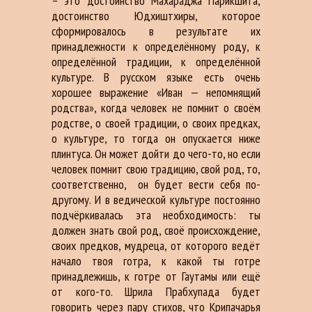
– это достоинство Махараджа Парикшита,
достоинство Юдхиштхиры, которое
сформировалось в результате их
принадлежности к определённому роду, к
определённой традиции, к определённой
культуре. В русском языке есть очень
хорошее выражение «Иван — непомнящий
родства», когда человек не помнит о своём
родстве, о своей традиции, о своих предках,
о культуре, то тогда он опускается ниже
плинтуса. Он может дойти до чего-то, но если
человек помнит свою традицию, свой род, то,
соответственно,
он будет вести себя по-
другому. И в ведической культуре постоянно
подчёркивалась эта необходимость: ты
должен знать свой род, своё происхождение,
своих предков, мудреца, от которого ведёт
начало твоя готра, к какой ты готре
принадлежишь, к готре от Гаутамы или ещё
от кого-то. Шрила Прабхупада будет
говорить через пару стихов, что Крипачарья