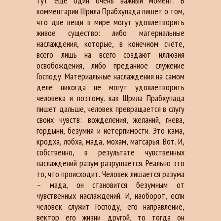
тут ещё один очень важный момент. В
комментарии Шрила Прабхупада пишет о том,
что две вещи в мире могут удовлетворить
живое существо: либо материальные
наслаждения, которые, в конечном счёте,
всего лишь на всего создают иллюзия
освобождения, либо преданное служение
Господу. Материальные наслаждения на самом
деле никогда не могут удовлетворить
человека и поэтому. как Шрила Прабхупада
пишет дальше, человек превращается в слугу
своих чувств: вожделения, желаний, гнева,
гордыни, безумия и нетерпимости. Это кама,
кродха, лобха, мада, мохам, матсарья. Вот. И,
собственно, в результате чувственных
наслаждений разум разрушается. Реально это
то, что происходит. Человек лишается разума
– мада, он становится безумным от
чувственных наслаждений. И, наоборот, если
человек служит Господу, его направление,
вектор его жизни другой, то тогда он