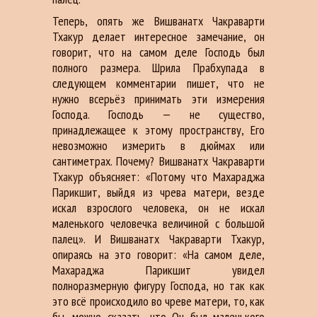
Теперь, опять же Вишванатх Чакраварти
Тхакур делает интересное замечание, он
говорит, что на самом деле Господь был
полного размера. Шрила Прабхупада в
следующем комментарии пишет, что не
нужно всерьёз принимать эти измерения
Господа. Господь — не существо,
принадлежащее к этому пространству, Его
невозможно измерить в дюймах или
сантиметрах. Почему? Вишванатх Чакраварти
Тхакур объясняет: «Потому что Махараджа
Парикшит, выйдя из чрева матери, везде
искал взрослого человека, он не искал
маленького человечка величиной с большой
палец». И Вишванатх Чакраварти Тхакур,
опираясь на это говорит: «На самом деле,
Махараджа Парикшит увидел
полноразмерную фигуру Господа, но так как
это всё происходило во чреве матери, то, как
бы, можно сказать, что Он был маленького