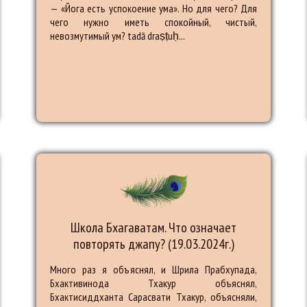
— «Йога есть успокоение ума». Но для чего? Для
чего нужно иметь спокойный, чистый,
невозмутимый ум? tadā draṣṭuḥ...
Школа Бхагаватам. Что означает
повторять джапу? (19.03.2024г.)
Много раз я объяснял, и Шрила Прабхупада,
Бхактивинода Тхакур объяснял,
Бхактисиддханта Сарасвати Тхакур, объясняли,