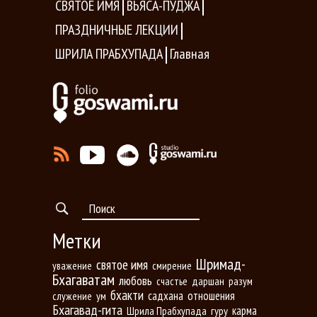
СВЯТОЕ ИМЯ
ВЬЯСА-ПУДЖА
ПРАЗДНИЧНЫЕ ЛЕКЦИИ
ШРИЛА ПРАБХУПАДА
Главная
Метки
Шримад-
святое имя
уважение
смирение
Бхагаватам
любовь
даршан
разум
счастье
бхакти
садхана
отношения
ум
служение
Бхагавад-гита
карма
Шрила Прабхупада
гуру