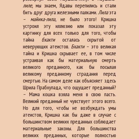
лиле,
мы знаем, Ядавы перепились и стали
бить друг друга железными палками.
Лила
эта
–
майика-лила
, не было этого! Кришна
устроил эту иллюзию или показал эту
картинку для всех только для того, чтобы
тайна
бхакти
осталась скрытой от
неверующих атеистов.
Бхакти
– это великая
тайна и Кришна скрывает ее, в том числе
устраивая как бы материальную смерть
великого преданного, как бы посылая
великому преданному страдания перед
смертью. На самом деле как объясняет здесь
Шрила Прабхупада, что ощущает преданный?
– Мама кошка взяла меня в свою пасть.
Великий преданный не чувствует этого всего.
Но для того, чтобы не возбуждать умы
атеистов, Кришна как бы даже в случае с
большинством великих преданных соблюдает
материальные законы. Для большинства
великих преданных, которые полностью