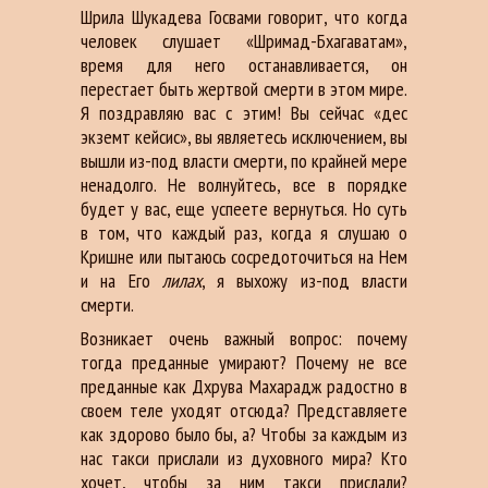
Шрила Шукадева Госвами говорит, что когда
человек слушает «Шримад-Бхагаватам»,
время для него останавливается, он
перестает быть жертвой смерти в этом мире.
Я поздравляю вас с этим! Вы сейчас «дес
экземт кейсис», вы являетесь исключением, вы
вышли из-под власти смерти, по крайней мере
ненадолго. Не волнуйтесь, все в порядке
будет у вас, еще успеете вернуться. Но суть
в том, что каждый раз, когда я слушаю о
Кришне или пытаюсь сосредоточиться на Нем
и на Его
лилах
, я выхожу из-под власти
смерти.
Возникает очень важный вопрос: почему
тогда преданные умирают? Почему не все
преданные как Дхрува Махарадж радостно в
своем теле уходят отсюда? Представляете
как здорово было бы, а? Чтобы за каждым из
нас такси прислали из духовного мира? Кто
хочет, чтобы за ним такси прислали?