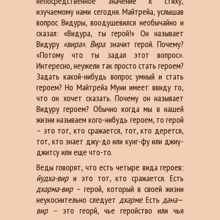
непосредственное значение к стиху,
изучаемому нами сегодня. Майтрейа, услышав
вопрос Видуры, воодушевился необычайно и
сказал: «Видура, ты герой!» Он называет
Видуру
«вира»
.
Вира
значит герой. Почему?
«Потому что ты задал этот вопрос».
Интересно, неужели так просто стать героем?
Задать какой-нибудь вопрос умный и стать
героем? Но Майтрейа Муни имеет ввиду то,
что он хочет сказать. Почему он называет
Видуру героем? Обычно когда мы в нашей
жизни называем кого-нибудь героем, то герой
– это тот, кто сражается, тот, кто дерется,
тот, кто знает джу-до или кунг-фу или джиу-
джитсу или еще что-то.
Веды говорят, что есть четыре вида героев:
йудха-вир
и это тот, кто сражается. Есть
дхарма-вир
– герой, который в своей жизни
неукоснительно следует
дхарме
. Есть
дана
—
вир
– это георй, чье геройство или чья