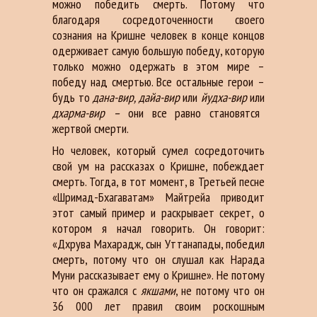
можно победить смерть. Потому что
благодаря сосредоточенности своего
сознания на Кришне человек в конце концов
одерживает самую большую победу, которую
только можно одержать в этом мире –
победу над смертью. Все остальные герои –
будь то
дана-вир, дайа-вир
или
йудха-вир
или
дхарма-вир
–
они все равно становятся
жертвой смерти.
Но человек, который сумел сосредоточить
свой ум на рассказах о Кришне, побеждает
смерть. Тогда, в тот момент, в Третьей песне
«Шримад-Бхагаватам» Майтрейа приводит
этот самый пример и раскрывает секрет, о
котором я начал говорить. Он говорит:
«Дхрува Махарадж, сын Уттанапады, победил
смерть, потому что он слушал как Нарада
Муни рассказывает ему о Кришне». Не потому
что он сражался с
якшами
, не потому что он
36 000 лет правил своим роскошным