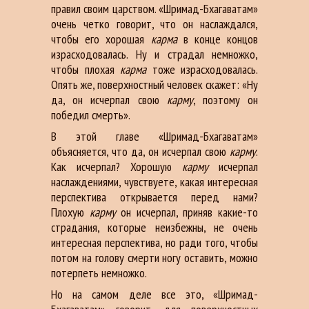
правил своим царством. «Шримад-Бхагаватам»
очень четко говорит, что он наслаждался,
чтобы его хорошая
карма
в конце концов
израсходовалась. Ну и страдал немножко,
чтобы плохая
карма
тоже израсходовалась.
Опять же, поверхностный человек скажет: «Ну
да, он исчерпал свою
карму
, поэтому он
победил смерть».
В этой главе «Шримад-Бхагаватам»
объясняется, что да, он исчерпал свою
карму
.
Как исчерпал? Хорошую
карму
исчерпал
наслаждениями, чувствуете, какая интересная
перспектива открывается перед нами?
Плохую
карму
он исчерпал, приняв какие-то
страдания, которые неизбежны, не очень
интересная перспектива, но ради того, чтобы
потом на голову смерти ногу оставить, можно
потерпеть немножко.
Но на самом деле все это, «Шримад-