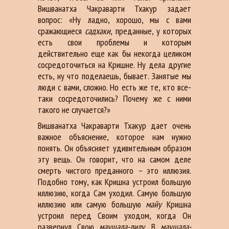
Вишванатха Чакраварти Тхакур задает
вопрос: «Ну ладно, хорошо, мы с вами
сражающиеся
садхаки
, преданные, у которых
есть свои проблемы и которым
действительно еще как бы некогда целиком
сосредоточиться на Кришне. Ну дела другие
есть, ну что поделаешь, бывает. Занятые мы
люди с вами, сложно. Но есть же те, кто все-
таки сосредоточились? Почему же с ними
такого не случается?»
Вишванатха Чакраварти Тхакур дает очень
важное объяснение, которое нам нужно
понять. Он объясняет удивительным образом
эту вещь. Он говорит, что на самом деле
смерть чистого преданного – это иллюзия.
Подобно тому, как Кришна устроил большую
иллюзию, когда Сам уходил. Самую большую
иллюзию или самую большую
майу
Кришна
устроил перед Своим уходом, когда Он
развернул Свою
маушала-лилу.
В
маушала-