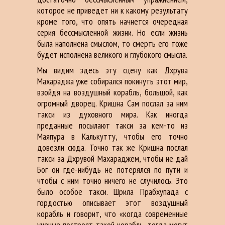
которое не приведет ни к какому результату
кроме того, что опять начнется очередная
серия бессмысленной жизни. Но если жизнь
была наполнена смыслом, то смерть его тоже
будет исполнена великого и глубокого смысла.
Мы видим здесь эту сцену как Дхрува
Махараджа уже собирался покинуть этот мир,
взойдя на воздушный корабль, большой, как
огромный дворец. Кришна Сам послал за ним
такси из духовного мира. Как иногда
преданные посылают такси за кем-то из
Маяпура в Калькутту, чтобы его точно
довезли сюда. Точно так же Кришна послал
такси за Дхрувой Махараджем, чтобы не дай
Бог он где-нибудь не потерялся по пути и
чтобы с ним точно ничего не случилось. Это
было особое такси. Шрила Прабхупада с
гордостью описывает этот воздушный
корабль и говорит, что «когда современные
ученые построят такой корабль, тогда могут