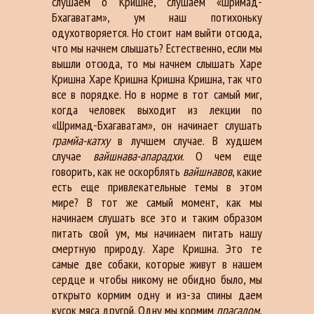
слушаем о Кришне, слушаем «Шримад-
Бхагаватам», ум наш потихоньку
одухотворяется. Но стоит нам выйти отсюда,
что мы начнем слышать? Естественно, если мы
вышли отсюда, то мы начнем слышать Харе
Кришна Харе Кришна Кришна Кришна, так что
все в порядке. Но в норме в тот самый миг,
когда человек выходит из лекции по
«Шримад-Бхагаватам», он начинает слушать
грамйа-катху
в лучшем случае. В худшем
случае
вайшнава-апарадхи
. О чем еще
говорить, как не оскорблять
вайшнавов
, какие
есть еще привлекательные темы в этом
мире? В тот же самый момент, как мы
начинаем слушать все это и таким образом
питать свой ум, мы начинаем питать нашу
смертную природу. Харе Кришна. Это те
самые две собаки, которые живут в нашем
сердце и чтобы никому не обидно было, мы
открыто кормим одну и из-за спины даем
кусок мяса другой. Одну мы кормим
прасадом
,