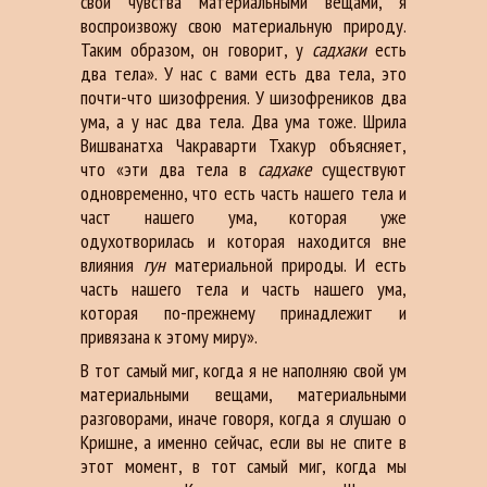
свои чувства материальными вещами, я
воспроизвожу свою материальную природу.
Таким образом, он говорит, у
садхаки
есть
два тела». У нас с вами есть два тела, это
почти-что шизофрения. У шизофреников два
ума, а у нас два тела. Два ума тоже. Шрила
Вишванатха Чакраварти Тхакур объясняет,
что «эти два тела в
садхаке
существуют
одновременно, что есть часть нашего тела и
част нашего ума, которая уже
одухотворилась и которая находится вне
влияния
гун
материальной природы. И есть
часть нашего тела и часть нашего ума,
которая по-прежнему принадлежит и
привязана к этому миру».
В тот самый миг, когда я не наполняю свой ум
материальными вещами, материальными
разговорами, иначе говоря, когда я слушаю о
Кришне, а именно сейчас, если вы не спите в
этот момент, в тот самый миг, когда мы