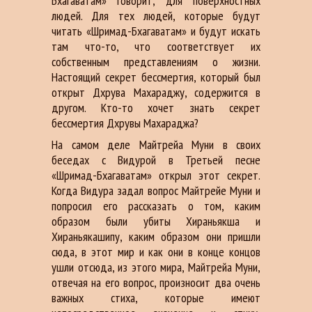
Бхагаватам» говорит, для поверхностных
людей. Для тех людей, которые будут
читать «Шримад-Бхагаватам» и будут искать
там что-то, что соответствует их
собственным представлениям о жизни.
Настоящий секрет бессмертия, который был
открыт Дхрува Махараджу, содержится в
другом. Кто-то хочет знать секрет
бессмертия Дхрувы Махараджа?
На самом деле Майтрейа Муни в своих
беседах с Видурой в Третьей песне
«Шримад-Бхагаватам» открыл этот секрет.
Когда Видура задал вопрос Майтрейе Муни и
попросил его рассказать о том, каким
образом были убиты Хираньякша и
Хираньякашипу, каким образом они пришли
сюда, в этот мир и как они в конце концов
ушли отсюда, из этого мира, Майтрейа Муни,
отвечая на его вопрос, произносит два очень
важных стиха, которые имеют