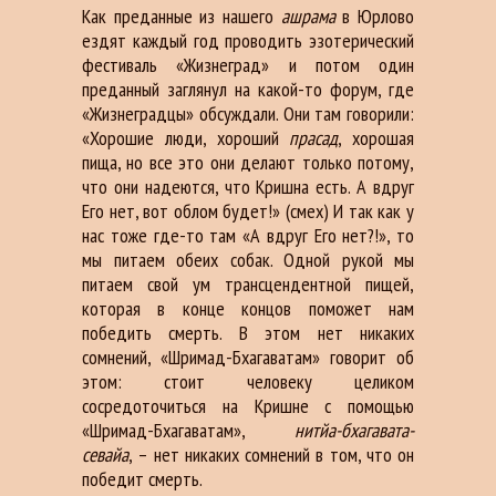
Как преданные из нашего
ашрама
в Юрлово
ездят каждый год проводить эзотерический
фестиваль «Жизнеград» и потом один
преданный заглянул на какой-то форум, где
«Жизнеградцы» обсуждали. Они там говорили:
«Хорошие люди, хороший
прасад
, хорошая
пища, но все это они делают только потому,
что они надеются, что Кришна есть. А вдруг
Его нет, вот облом будет!» (смех) И так как у
нас тоже где-то там «А вдруг Его нет?!», то
мы питаем обеих собак. Одной рукой мы
питаем свой ум трансцендентной пищей,
которая в конце концов поможет нам
победить смерть. В этом нет никаких
сомнений, «Шримад-Бхагаватам» говорит об
этом: стоит человеку целиком
сосредоточиться на Кришне с помощью
«Шримад-Бхагаватам»,
нитйа-бхагавата-
севайа
, – нет никаких сомнений в том, что он
победит смерть.