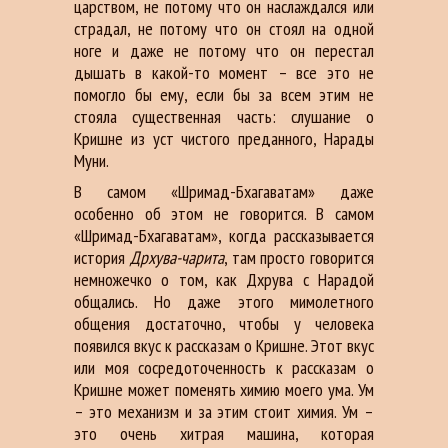
царством, не потому что он наслаждался или
страдал, не потому что он стоял на одной
ноге и даже не потому что он перестал
дышать в какой-то момент – все это не
помогло бы ему, если бы за всем этим не
стояла существенная часть: слушание о
Кришне из уст чистого преданного, Нарады
Муни.
В самом «Шримад-Бхагаватам» даже
особенно об этом не говорится. В самом
«Шримад-Бхагаватам», когда рассказывается
история
Др
х
ува-чарита
, там просто говорится
немножечко о том, как Дхрува с Нарадой
общались. Но даже этого мимолетного
общения достаточно, чтобы у человека
появился вкус к рассказам о Кришне. Этот вкус
или моя сосредоточенность к рассказам о
Кришне может поменять химию моего ума. Ум
– это механизм и за этим стоит химия. Ум –
это очень хитрая машина, которая