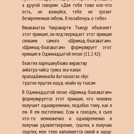
а другой говорим: «Для тебя тоже кое-что
есть, не волнуйся, тебе не грозит
безвременная гибель. Я позабочусь о тебе».
Вишванатха Чакраварти Тхакур объясняет
этот принцип, он подтверждает этот принцип
словами самого «Шримад-Бхагаватам».
«Шримад-Бхагаватам» формулирует этот
принцип в Одиннадцатой песне (11.2.42):
бхактих парешанубхаво вирактир
анйатра чайса трика эка-калах
прападйаманасйа йатхаснатах сйус
туштих пуштих кшуд-апайо ну-гхасам
В Одиннадцатой песне «Шримад-Бхагаватам»
формулируется этот принцип, что человек
получает одновременно, подобно тому, как я
ем. Я ем постепенно. Если я голоден, я съел
что-то немножечко и одновременно я
получаю удовлетворение,
туштих
, я получаю
пуштих
, мое тело наполняется силой и
кшуд-