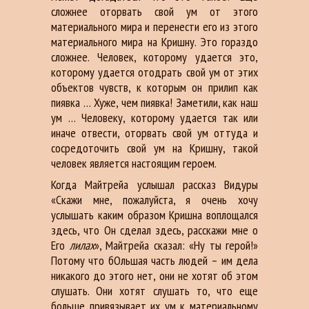
сложнее оторвать свой ум от этого
материального мира и перенести его из этого
материального мира на Кришну. Это гораздо
сложнее. Человек, которому удается это,
которому удается отодрать свой ум от этих
объектов чувств, к которым он прилип как
пиявка … Хуже, чем пиявка! Заметили, как наш
ум … Человеку, которому удается так или
иначе отвести, оторвать свой ум оттуда и
сосредоточить свой ум на Кришну, такой
человек является настоящим героем.
Когда Майтрейа услышал рассказ Видуры
«Скажи мне, пожалуйста, я очень хочу
услышать каким образом Кришна воплощался
здесь, что Он сделал здесь, расскажи мне о
Его
лилах
», Майтрейа сказал: «Ну ты герой!»
Потому что бОльшая часть людей – им дела
никакого до этого нет, они не хотят об этом
слушать. Они хотят слушать то, что еще
больше привязывает их ум к материальному