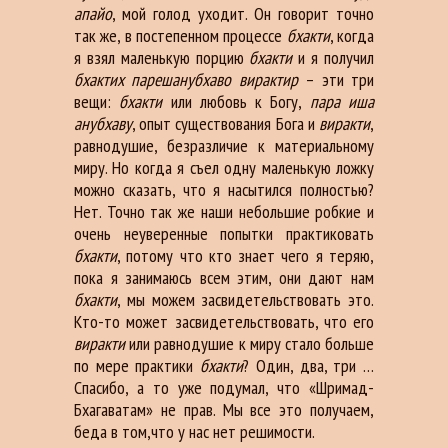
апайо
, мой голод уходит. Он говорит точно
так же, в постепенном процессе
бхакти
, когда
я взял маленькую порцию
бхакти
и я получил
бхактих парешанубхаво вирактир
– эти три
вещи:
бхакти
или любовь к Богу,
пара иша
анубхаву
, опыт существования Бога и
виракти
,
равнодушие, безразличие к материальному
миру. Но когда я съел одну маленькую ложку
можно сказать, что я насытился полностью?
Нет. Точно так же наши небольшие робкие и
очень неуверенные попытки практиковать
бхакти
, потому что кто знает чего я теряю,
пока я занимаюсь всем этим, они дают нам
бхакти
, мы можем засвидетельствовать это.
Кто-то может засвидетельствовать, что его
виракти
или равнодушие к миру стало больше
по мере практики
бхакти
? Один, два, три …
Спасибо, а то уже подумал, что «Шримад-
Бхагаватам» не прав. Мы все это получаем,
беда в том,что у нас нет решимости.