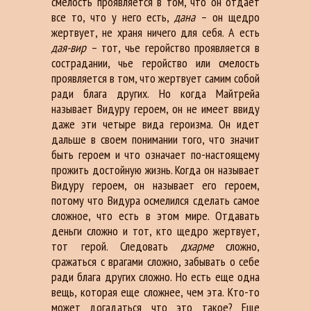
смелость проявляется в том, что он отдает
все то, что у него есть,
дана
– он щедро
жертвует, не храня ничего для себя. А есть
дая-вир
– тот, чье геройство проявляется в
сострадании, чье геройство или смелость
проявляется в том, что жертвует самим собой
ради блага других. Но когда Майтрейа
называет Видуру героем, он не имеет ввиду
даже эти четыре вида героизма. Он идет
дальше в своем понимании того, что значит
быть героем и что означает по-настоящему
прожить достойную жизнь. Когда он называет
Видуру героем, он называет его героем,
потому что Видура осмелился сделать самое
сложное, что есть в этом мире. Отдавать
деньги сложно и тот, кто щедро жертвует,
тот герой. Следовать
дхарме
сложно,
сражаться с врагами сложно, забывать о себе
ради блага других сложно. Но есть еще одна
вещь, которая еще сложнее, чем эта. Кто-то
может догадаться что это такое? Еще