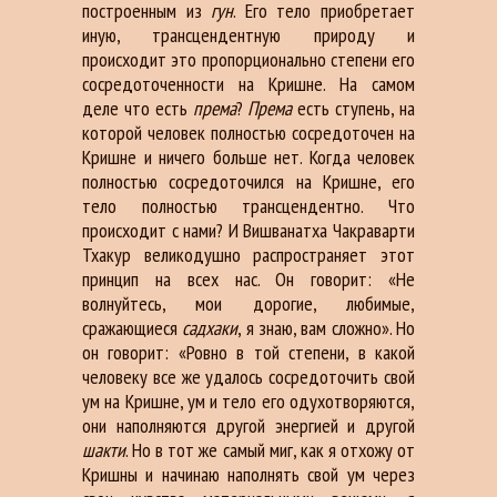
построенным из
гун
. Его тело приобретает
иную, трансцендентную природу и
происходит это пропорционально степени его
сосредоточенности на Кришне. На самом
деле что есть
према
?
Према
есть ступень, на
которой человек полностью сосредоточен на
Кришне и ничего больше нет. Когда человек
полностью сосредоточился на Кришне, его
тело полностью трансцендентно. Что
происходит с нами? И Вишванатха Чакраварти
Тхакур великодушно распространяет этот
принцип на всех нас. Он говорит: «Не
волнуйтесь, мои дорогие, любимые,
сражающиеся
садхаки
, я знаю, вам сложно». Но
он говорит: «Ровно в той степени, в какой
человеку все же удалось сосредоточить свой
ум на Кришне, ум и тело его одухотворяются,
они наполняются другой энергией и другой
шакти
. Но в тот же самый миг, как я отхожу от
Кришны и начинаю наполнять свой ум через