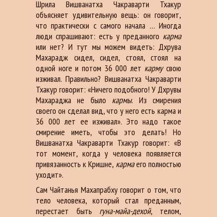
Шрила Вишванатха Чакраварти Тхакур
объясняет удивительную вещь: он говорит,
что практически с самого начала … Иногда
люди спрашивают: есть у преданного
карма
или нет? И тут мы можем видеть: Дхрува
Махарадж сидел, сидел, стоял, стоял на
одной ноге и потом 36 000 лет
карму
свою
изживал. Правильно? Вишванатха Чакраварти
Тхакур говорит: «Ничего подобного! У Дхрувы
Махараджа не было
кармы
. Из смирения
своего он сделал вид, что у него есть карма и
36 000 лет ее изживал». Это надо такое
смирение иметь, чтобы это делать! Но
Вишванатха Чакраварти Тхакур говорит: «В
тот момент, когда у человека появляется
привязанность к Кришне,
карма
его полностью
уходит».
Сам Чайтанья Махапрабху говорит о том, что
тело человека, который стал преданным,
перестает быть
гуна-майа-дехой
, телом,