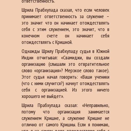
ответственность.
Шрила Прабхупада сказал, что если человек
принимает ответственность за служение –
это значит что он начинает отождествлять
себя с этим служением, это значит, что в
конечном счете он начинает себя
отождествлять с Кришной.
Однажды Шрилу Прабхупаду судья в Южной
Индии отчитывал: «Свамиджи, вы создали
организацию (слышали это отвратительное
слово «организация»? Мерзкое слово такое).
Этот судья начал говорить: «Ваши ученики
(что с ними случится?) начнут отождествлять
себя с организацией. Из этого ничего
хорошего не выйдет».
Шрила Прабхупада сказал: «Неправильно,
потому что организация занимается
служением Кришне, а служение Кришне не
отлично от самого Кришны. Если я понимаю,
что я на самом деле отождествляю себя с