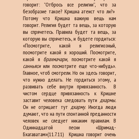
говорит: ”Отбрось все религии’’, что за
безобразие такое? Кришна атеист что ли?»
Потому что Кришна важную вещь нам
говорит. Религия будет та вещь, за которую
вы спрячетесь. Правила будет та вещь, за
которую вы спрячетесь, и будете гордиться:
«Посмотрите, какой я религиозный,
посмотрите какой я хороший. Посмотрите,
какой я
брахмачари
, посмотрите какой я
санньяси
или посмотрите еще что-нибудь».
Главное, чтоб смотрели. Но он здесь говорит,
что нужно делать. Не гордиться этому, а
развивать себе внутри привязанность. В
чистом сердце привязанность к Кришне
заставит человека следовать пути
дхармы.
Он не отрицает тут
дхарму
. Иногда люди
думают, что на пути спонтанной преданности
человек не следует никаким правилам. В
Одиннадцатой песни «Шримад-
Бхагаватам»(11.7.11) Кришна говорит очень