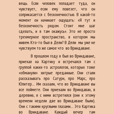
вещь. Если человек попадает туда, он
чувствует, если ему повезет, что он
соприкасается с бесконечностью. В какой-то
момент он начинает ощущать: «Я тут и
бесконечность рядом. Стоит мне шаг
сделать, и я там окажусь». Это не просто
трехмерное пространство, в котором мы
живем. Кто-то был в Дели? В Дели мы уже не
чувствуем то же самое что во Вриндаване.
В прошлом году я был во Вриндаване,
приехал на Картику и встречался там с
группой каких-то астрологов, которых тоже
«обманули» хитрые преданные. Они стали
рассказывать про Сатурн, про Марс, про
Юпитер… Им сказали, что во Вриндаване вы
все поймете. Они приехали во Вриндаван, в
деревню, я с ними встретился (они к этому
времени недели две во Вриндаване были).
Они с такими круглыми глазами… Это Картика
во Вриндаване. Каждый вечер там