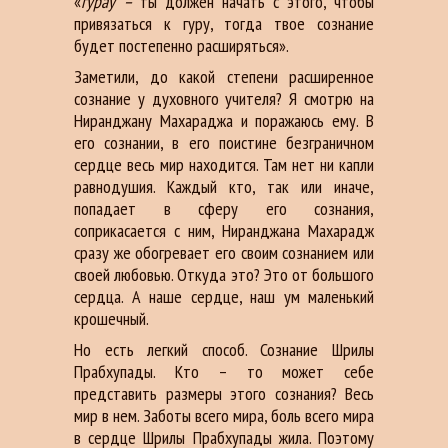
«
гурау –
ты должен начать с этого, чтобы
привязаться к гуру, тогда твое сознание
будет постепенно расширяться».
Заметили, до какой степени расширенное
сознание у духовного учителя? Я смотрю на
Ниранджану Махараджа и поражаюсь ему. В
его сознании, в его поистине безграничном
сердце весь мир находится. Там нет ни капли
равнодушия. Каждый кто, так или иначе,
попадает в сферу его сознания,
соприкасается с ним, Ниранджана Махарадж
сразу же обогревает его своим сознанием или
своей любовью. Откуда это? Это от большого
сердца. А наше сердце, наш ум маленький
крошечный.
Но есть легкий способ. Сознание Шрилы
Прабхупады. Кто – то может себе
представить размеры этого сознания? Весь
мир в нем. Заботы всего мира, боль всего мира
в сердце Шрилы Прабхупады жила. Поэтому