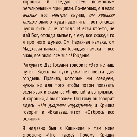
хороший. Я следую всем возможным
регулирующим принципам. Во-первых, я делаю
ачаман
, все
мантры
выучил,
ом кешавая
намаха
, знаю откуда надо пить – вот отсюда
нужно пить, а не отсюда. И если кто-то, не
дай Бог, отсюда выпьет, я ему все скажу, что
я про него думаю. Ом Нараяная намаха, ом
Мадхавая намаха, ом Говиндая намаха – все
знаю, все знаю, все знаю! Гордыня.
Рагхунатх Дас Госвами говорит: «Это не наш
путь». Здесь на пути
раги
нет места для
гордыни. Правила, которым мы следуем,
нужны не для того чтобы потом показать
всем язык и сказать: «Я чистый, а вы грязные.
Я хороший, а вы плохие». Поэтому он говорит
здесь: «
На дхармам надхармам»,
и Кришна
говорит в «Бхагавад-гите»: «Отбрось все
религии».
Я недавно был в Кишиневе и там меня
спросили: «Что такое? Почему Кришна