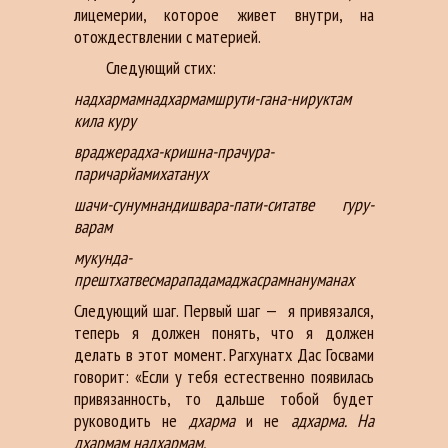
лицемерии, которое живет внутри, на
отождествлении с материей.
Следующий стих:
надхармамнадхармамшрути-гана-нируктам
кила куру
враджерадха-кришна-прачура-
паричарйамихатанух
шачи-сунумнандишвара-пати-ситатве гуру-
варам
мукунда-
прештхатвесмарападамаджасрамнануманах
Следующий шаг. Первый шаг — я привязался,
теперь я должен понять, что я должен
делать в этот момент. Рагхунатх Дас Госвами
говорит: «Если у тебя естественно появилась
привязанность, то дальше тобой будет
руководить не
дхарма
и не
адхарма. На
дхармам надхармам.