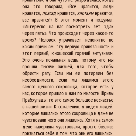
она это говорила, «Все нравится, люди
нравятся,
прасад
нравится,
киртаны
нравятся,
все нравится!» В этот момент я подумал:
«Интересно на вас посмотреть лет эдак
через пять». Что происходит через какое-то
время? Человек утрачивает, непонятно по
каким причинам, эту первую привязанность и
этот первый, юношеский горячий энтузиазм.
Это очень печальная вещь, потому что мы
прошли тысячи жизней, для того, чтобы
обрести рагу. Если мы ее потеряем без
необходимости, если мы лишимся этого
самого ценного сокровища, которое есть у
нас, которое пришло к нам по милости Шрилы
Прабхупады, то это самое большое несчастье
в нашей жизни. К сожалению, я видел людей,
которые лишались этого сокровища и даже не
чувствовали чего они лишились. Хотя на самом
деле наверняка чувствовали, просто боялись
признаться себе в том, что они его лишились.