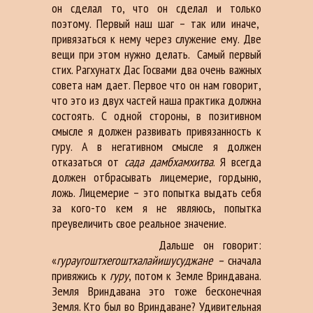
он сделал то, что он сделал и только
поэтому. Первый наш шаг – так или иначе,
привязаться к нему через служение ему. Две
вещи при этом нужно делать. Самый первый
стих. Рагхунатх Дас Госвами два очень важных
совета нам дает. Первое что он нам говорит,
что это из двух частей наша практика должна
состоять. С одной стороны, в позитивном
смысле я должен развивать привязанность к
гуру. А в негативном смысле я должен
отказаться от
сада дамбхамхитва
. Я всегда
должен отбрасывать лицемерие, гордыню,
ложь. Лицемерие – это попытка выдать себя
за кого-то кем я не являюсь, попытка
преувеличить свое реальное значение.
Дальше он говорит:
«
гураугоштхегоштхалайишусуджане –
сначала
привяжись к
гуру
, потом к Земле Вриндавана.
Земля Вриндавана это тоже бесконечная
Земля. Кто был во Вриндаване? Удивительная