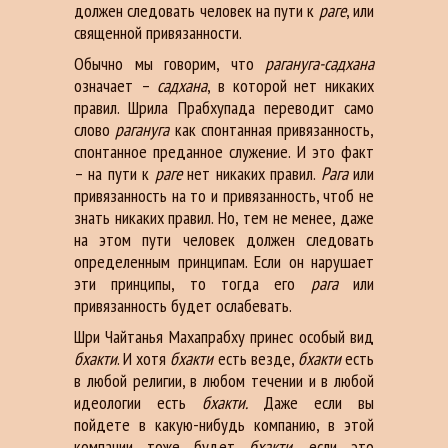
должен следовать человек на пути к
раге
, или
священной привязанности.
Обычно мы говорим, что
рагануга-садхана
означает –
садхана
, в которой нет никаких
правил. Шрила Прабхупада переводит само
слово
рагануга
как спонтанная привязанность,
спонтанное преданное служение. И это факт
– на пути к
раге
нет никаких правил.
Рага
или
привязанность на то и привязанность, чтоб не
знать никаких правил. Но, тем не менее, даже
на этом пути человек должен следовать
определенным принципам. Если он нарушает
эти принципы, то тогда его
рага
или
привязанность будет ослабевать.
Шри Чайтанья Махапрабху принес особый вид
бхакти
. И хотя
бхакти
есть везде,
бхакти
есть
в любой религии, в любом течении и в любой
идеологии есть
бхакти.
Даже если вы
пойдете в какую-нибудь компанию, в этой
компании тоже будет
бхакти
, если это