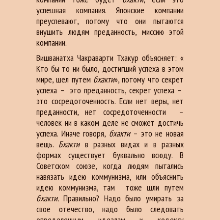
успешная компания. Японские компании
преуспевают, потому что они пытаются
внушить людям преданность, миссию этой
компании.
Вишванатха Чакраварти Тхакур объясняет: «
Кто бы то ни было, достигший успеха в этом
мире, шел путем
бхакти
», потому что секрет
успеха – это преданность, секрет успеха –
это сосредоточенность. Если нет веры, нет
преданности, нет сосредоточенности –
человек ни в каком деле не сможет достичь
успеха. Иначе говоря,
бхакти
– это не новая
вещь.
Бхакти
в разных видах и в разных
формах существует буквально всюду. В
Советском союзе, когда людям пытались
навязать идею коммунизма, или объяснить
идею коммунизма, там тоже шли путем
бхакти.
Правильно? Надо было умирать за
свое отечество, надо было следовать
определенным идеалам и кодексу