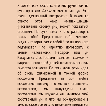
Я хотел еще сказать, что инструментом на
пути практики
бхавы
является наш ум. Это
очень деликатный инструмент. В каком-то
смысле этот жанр «Манах-шикши»
(Наставление своему уму) может показаться
странным. По сути дела – это разговор с
самим собой. Представьте себе, человек
сидит и говорит сам с собой. Что вы про него
подумаете? Что «приятно поговорить с
умным человеком». Недаром наш ум
Рагхунатха Дас Госвами называет
свантах
–
наделен некоторой долей независимости или
самостоятельности. По сути дела речь идет
об очень филигранной и тонкой форме
психологии. Преданные не зря любят
психологию, потому что мы все становимся
психологами, мы вынуждены стать
психологами. Мы изучаем как минимум свой
собственный ум. И что мы обнаруживаем в
уме, прежде всего? Это нежелание предаться