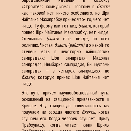
«Строителя коммунизма». Поэтому в
бхакти
как таковой нет ничего особенного, но Шри
Чайтанья Махапрабху принес что- то, чего нет
нигде. Ту форму или тот вид
бхакти,
который
принес Шри Чайтанья Махапрабху, нет нигде.
Смешанная
бхакти
есть везде, во всех
религиях. Чистая
бхакти
(
вайдхи)
до какой-то
степени есть в некоторых вайшнавских
сампрадаях: Шри сампрадая, Мадхава
сампрадая, Нимбарка сампрадая, Вишнусвами
сампрадая — в четырех сампрадаях, но
бхакти
, которую принес Шри Чайтанья нет
нигде.
Это путь, причем научнообоснованный путь,
основанный на священной привязанности к
Кришне. Эту священную привязанность мы
получаем из сердца чистого
бхакты
, когда
слушаем его. Когда человек слушает Шрилу
Прабхупаду, когда читает книги Шрилы