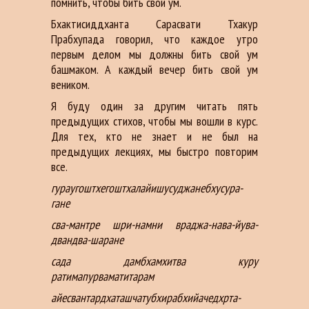
помнить, чтобы бить свой ум.
Бхактисиддханта Сарасвати Тхакур
Прабхупада говорил, что каждое утро
первым делом мы должны бить свой ум
башмаком. А каждый вечер бить свой ум
веником.
Я буду один за другим читать пять
предыдущих стихов, чтобы мы вошли в курс.
Для тех, кто не знает и не был на
предыдущих лекциях, мы быстро повторим
все.
гураугоштхегоштхалайишусуджанебхусура-
гане
сва-мантре шри-намни враджа-нава-йува-
двандва-шаране
сада дамбхамхитва куру
ратимапурваматитарам
айесвантардхаташчатубхирабхийачедхрта-