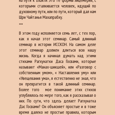
на пути к
бхакти
. Это те формы лицемерия, с
которыми сталкивается человек, идущий по
духовному пути, или по пути, который дал нам
Шри Чайтанья Махапрабху.
***
В этом году исполняется семь лет, с тех пор,
как я начал этот семинар. Самый длинный
семинар в истории ИССКОН. На самом деле
этот семинар должен длиться всю нашу
жизнь. Когда я начинал думать над этими
стихами Рагхунатки Даса Госвами, которые
называют «Манах-шикшей», или «Разговор с
собственным умом», « Наставления уму» или
«Увещевания ума», я естественно не знал, что
он превратится в такой длинный семинар.
Более того мое понимание этих стихов
углублялось по мере того, как я рассказывал о
них. По сути, что здесь делает Рагхунатка
Дас Госвами? Он объясняет простые и в тоже
время далеко не простые правила, которым