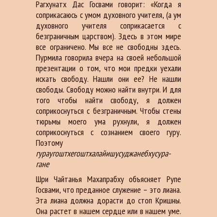
Рагхунатх Дас Госвами говорит: «Когда я
соприкасаюсь с умом духовного учителя, (а ум
духовного учителя соприкасается с
безграничным царством). Здесь в этом мире
все ограничено. Мы все не свободны здесь.
Пурмила говорила вчера на своей небольшой
презентации о том, что мои предки уехали
искать свободу. Нашли они ее? Не нашли
свободы. Свободу можно найти внутри. И для
того чтобы найти свободу, я должен
соприкоснуться с безграничным. Чтобы стены
тюрьмы моего ума рухнули, я должен
соприкоснуться с сознанием своего гуру.
Поэтому
гураугоштхегоштхалайишусуджанебхусура-
гане
Шри Чайтанья Махапрабху объясняет Рупе
Госвами, что преданное служение – это лиана.
Эта лиана должна дорасти до стоп Кришны.
Она растет в нашем сердце или в нашем уме.