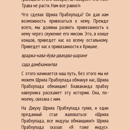
Трава не расти. Нам все равно!»
Что сделал Шрила Прабхупада? Он дал нам
возможность привязаться к нему. Прежде
всего, мы должны развить привязанность к
нему через служение его миссии. Это, в конце
концов, приведет нас ко всему остальному.
Приведет нас к привязанности к Кришне.
враджа-нава-йува-двандва-шаране
сада дамбхамхитва
С этого начинается наш путь, без этого мы не
можем. Шрила Прабхупада обманул нас, Шрила
Прабхупада обманщик! Бхавананда прабху
наверняка расскажет эту историю. Она, по-
моему, связана с ним.
На Джуху Шрила Прабхупада гулял, и один
преданный стал жаловаться: «Шрила
Прабхупада, все индусы обманщики!» Шрила
Прабхупада сказал: «Я тоже индус».