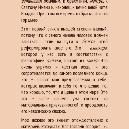
вайшнавам
обычным, к брахманам,
мантре
, к
Святому Имени и, наконец, к вечно юной чете
Враджа. При этом все время отбрасывай свою
гордыню.
Этот первый стих в высшей степени важный,
потому что с самого начала человек должен
заняться этим на пути к
бхакти
, чтоб
реформировать свое эго. Эго –
аханкара
,
которое у нас есть в соответствии с
философией
санкхьи
, состоит из
тамаса
. Это
очень упрямая и жесткая вещь, и эго
сопротивляется до самого последнего конца.
Эго — значит мои представления о себе,
которые включают в себя то, что ценно, то,
что хорошо, то, что я ценю в этом мире. Это
эго – часть нашего ума состоит из
материальных привязанностей, и преодолеть
его невозможно сложно.
Мое ложное эго значит отождествление с
материей. Рагхунатх Дас Госвами говорит: «С