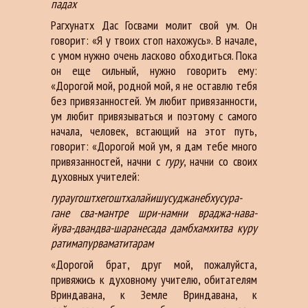
падах
Рагхунатх Дас Госвами молит свой ум. Он
говорит: «Я у твоих стоп нахожусь». В начале,
с умом нужно очень ласково обходиться. Пока
он еще сильный, нужно говорить ему:
«Дорогой мой, родной мой, я не оставлю тебя
без привязанностей. Ум любит привязанности,
ум любит привязываться и поэтому с самого
начала, человек, встающий на этот путь,
говорит: «Дорогой мой ум, я дам тебе много
привязанностей, начни с
гуру
, начни со своих
духовных учителей:
гураугоштхегоштхалайишусуджанебхусура-
гане сва-мантре шри-намни враджа-нава-
йува-двандва-шаранесада дамбхамхитва куру
ратимапурваматитарам
«Дорогой брат, друг мой, пожалуйста,
привяжись к духовному учителю, обитателям
Вриндавана, к Земле Вриндавана, к