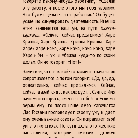
говорите какому-нибудь работнику: «Сделай
эту работу, и после этого мы тебя уволим».
Что будет делать этот работник? Он будет
усиленно симулировать деятельность. Именно
этим занимается наш ум, на пути
бхакти-
садханы
: «Сейчас, сейчас предадимся! Харе
Кришна, Харе Кришна, Кришна Кришна, Харе
Харе/ Харе Рама, Харе Рама, Рама Рама, Харе
Харе.» Ум – ух, и убежал куда-то по своим
делам. Он не говорит: «Нет!»
Заметили, что в какой-то момент сначала он
сопротивляется, а потом говорит: «Да, да, да,
обязательно, сейчас предадимся. Сейчас,
сейчас, давай, сядь, как следует… Святое Имя
начнем повторять, вместе с тобой…» Если мы
верим ему, то плохо наше дело. Рагхунатха
Дас Госвами проповедует своему уму и дает
ему очень важные советы. Он исправляет свой
ум в этих стихах. По сути дела это жесткие
наставления, которые человек должен