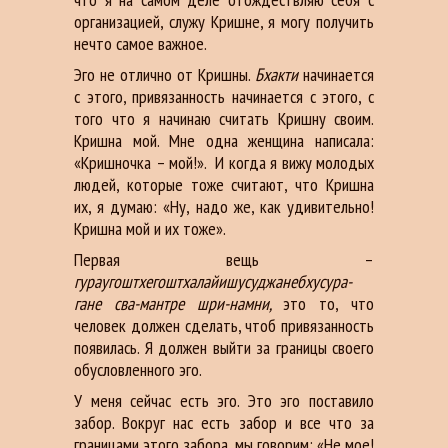
организацией, служу Кришне, я могу получить
нечто самое важное.
Эго не отлично от Кришны.
Бхакти
начинается
с этого, привязанность начинается с этого, с
того что я начинаю считать Кришну своим.
Кришна мой. Мне одна женщина написала:
«Кришночка – мой!». И когда я вижу молодых
людей, которые тоже считают, что Кришна
их, я думаю: «Ну, надо же, как удивительно!
Кришна мой и их тоже».
Первая вещь
–
гураугоштхегоштхалайишусуджанебхусура-
гане сва-мантре шри-намни,
это то, что
человек должен сделать, чтоб привязанность
появилась. Я должен выйти за границы своего
обусловленного эго.
У меня сейчас есть эго. Это эго поставило
забор. Вокруг нас есть забор и все что за
границами этого забора, мы говорим: «Не мое!