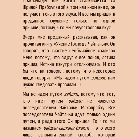
Прабхупады или когда сталкивается со
Шрилой Прабхупадой в том или ином виде, он
получает тень этого вкуса. И все мы пришли в
преданное служение только по одной
причине, потому, что мы почувствовали вкус.
Вчера мне преданный рассказывал, как он
прочитал книгу «Учение Господа Чайтаньи». Он
говорит, что счастье необычайное «залило»
меня, потому, что вдруг я все понял, Истина
пришла, Истина изнутри откликнулась. И кто
бы что ни говорил, потому, что некоторые
люди говорят: «Мы идем путем
вайдхи
, нам
нужно следовать правилам…».
Мы не идем путем
вайдхи
, потому что тот,
кто идет путем
вайдхи
не является
последователем Чайтаньи Махапрабху. Все
последователи Чайтаньи идут только одним
путем, и ради этого Он пришел. То, что мы
называем
вайдхи-садхана-бхакти
– это всего
лишь вспомогательный способ, который