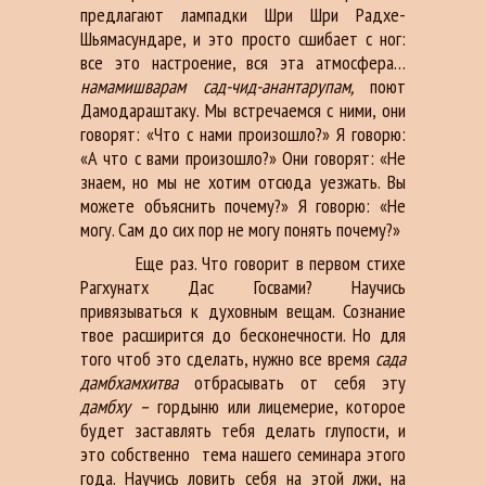
предлагают лампадки Шри Шри Радхе-
Шьямасундаре, и это просто сшибает с ног:
все это настроение, вся эта атмосфера…
намамишварам сад-чид-анантарупам,
поют
Дамодараштаку. Мы встречаемся с ними, они
говорят: «Что с нами произошло?» Я говорю:
«А что с вами произошло?» Они говорят: «Не
знаем, но мы не хотим отсюда уезжать. Вы
можете объяснить почему?» Я говорю: «Не
могу. Сам до сих пор не могу понять почему?»
Еще раз. Что говорит в первом стихе
Рагхунатх Дас Госвами? Научись
привязываться к духовным вещам. Сознание
твое расширится до бесконечности. Но для
того чтоб это сделать, нужно все время
сада
дамбхамхитва
отбрасывать от себя эту
дамбху –
гордыню или лицемерие, которое
будет заставлять тебя делать глупости, и
это собственно тема нашего семинара этого
года. Научись ловить себя на этой лжи, на