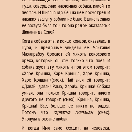
туда, совершенно никчемная собака, какой-то
пес там. И Шивананда Сен на нее посмотрел. И
никаких заслуг у собаки не было. Единственная
ее заслуга была то, что она рядом оказалась с
Шивананда Сеной.
Когда собака эта, в конце концов, оказалась в
Пури, и преданные увидели ее. Чайтанья
Махапрабху бросает ей мякоть кокосового
ореха, который он сам только что поел. И
собака жует эту мякоть и при этом говорит:
«Харе Кришна, Харе Кришна, Харе Кришна,
Харе Кришна!»(смех). Чайтанья ей говорит:
«Давай, давай! Рама, Хари!». Кришна! Собака
умная, она только Кришна говорит, ничего
другого не говорит (смех). Кришна, Кришна,
Кришна! Все, больше ее никто не видел.
Потому что
сарватма снапанам
(смех).
Утонула в океане любви.
И когда Имя само сходит, на человека,