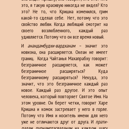
это, я такую красивую никогда не видел? Кто
это? Не то, что Кришна изменился, грим
какой-то сделал себе. Нет, потому что это
свойство любви. Когда любящий смотрит на
своего возлюбленного, каждый раз
удивляется. Потому что он все время новый.
И
анандамбудхи-вардханам
– значит это
новизна, она расширяется. Океан не имеет
границ. Когда Чайтанья Махапрабху говорит:
безграничное расширяется, как может
безграничное расширяться? Куда
безграничному расширяться? Некуда, это
значит, что это безграничное каждый раз
новое. Каждый раз другое. И это опыт
человека, который повторяет Святое Имя. На
этом уровне. Он берет четки, говорит Харе
Кришна и комок застревает у него в горле.
Потому что Имя и носитель имени для него
уже не отличаются друг от друга. И
прати-
падам пурнамртасваданам
на каждом шагу