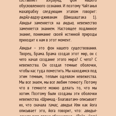
обусловленного сознания. И поэтому Чайтанья
махапрабху следующим этапом говорит:
видйа-вадху-
дживанам (Шикшаштака 1).
Авидья
заменяется на
видью
, невежество
заменяется знанием. Настоящее подлинное
знание, понимание своей истинной природы
приходит к нам в этот момент.
Авидья
– это фон нашего существования.
Творец, Брама. Брама создал этот мир, он с
чего начал создание этого мира? С чего? С
невежества. Он создал темные оболочки,
чтобы нас туда поместить. Мы находимся под
этим темным, теплым одеялом невежества.
Мы все знаем, мы все любим темноту. Потому
что в темноте можно делать то, что мы
хотим. Поэтому были созданы эти оболочки
невежества. «Шримад- Бхагаватам» описывает
их, что сначала
тамас
,
авидья
. Или как йога
описывает это, йога говорит, что:
авидья-