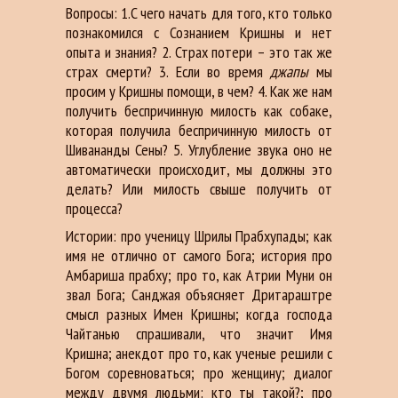
Вопросы: 1.C чего начать для того, кто только
познакомился с Сознанием Кришны и нет
опыта и знания? 2. Страх потери – это так же
страх смерти? 3. Если во время
джапы
мы
просим у Кришны помощи, в чем? 4. Как же нам
получить беспричинную милость как собаке,
которая получила беспричинную милость от
Шивананды Сены? 5. Углубление звука оно не
автоматически происходит, мы должны это
делать? Или милость свыше получить от
процесса?
Истории: про ученицу Шрилы Прабхупады; как
имя не отлично от самого Бога; история про
Амбариша прабху; про то, как Атрии Муни он
звал Бога; Санджая объясняет Дритараштре
смысл разных Имен Кришны; когда господа
Чайтанью спрашивали, что значит Имя
Кришна; анекдот про то, как ученые решили с
Богом соревноваться; про женщину; диалог
между двумя людьми: кто ты такой?; про