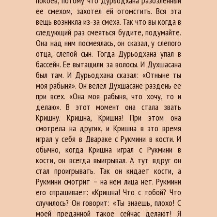
покоев, потому что Дурьодхана разозленный
ее смехом, захотел ей отомстить. Вся эта
вещь возникла из-за смеха. Так что вы когда в
следующий раз смеяться будите, подумайте.
Она над ним посмеялась, он сказал, у слепого
отца, слепой сын. Тогда Дурьодхана упал в
бассейн. Ее вытащили за волосы. И Духшасана
был там. И Дурьодхана сказал: «Отныне ты
моя рабыня». Он велел Духшасане раздень ее
при всех. «Она моя рабыня, что хочу, то и
делаю». В этот момент она стала звать
Кришну. Кришна, Кришна! При этом она
смотрела на других, и Кришна в это время
играл у себя в Двараке с Рукмини в кости. И
обычно, когда Кришна играл с Рукмини в
кости, он всегда выигрывал. А тут вдруг он
стал проигрывать. Так он кидает кости, а
Рукмини смотрит – на нем лица нет. Рукмини
его спрашивает: «Кришна! Что с тобой? Что
случилось? Он говорит: «Ты знаешь, плохо! С
моей преданной такое сейчас делают! Я