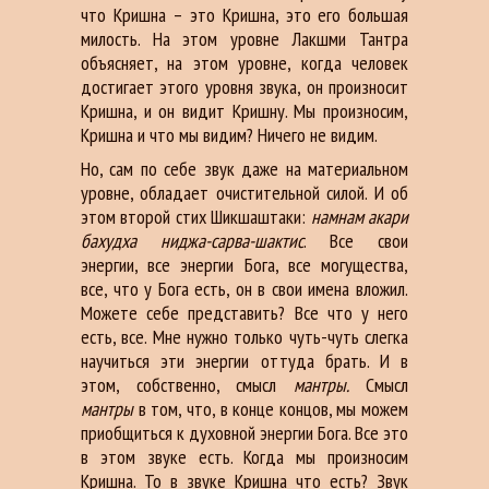
что Кришна – это Кришна, это его большая
милость. На этом уровне Лакшми Тантра
объясняет, на этом уровне, когда человек
достигает этого уровня звука, он произносит
Кришна, и он видит Кришну. Мы произносим,
Кришна и что мы видим? Ничего не видим.
Но, сам по себе звук даже на материальном
уровне, обладает очистительной силой. И об
этом второй стих Шикшаштаки:
намнам акари
бахудха ниджа-сарва-шактис
. Все свои
энергии, все энергии Бога, все могущества,
все, что у Бога есть, он в свои имена вложил.
Можете себе представить? Все что у него
есть, все. Мне нужно только чуть-чуть слегка
научиться эти энергии оттуда брать. И в
этом, собственно, смысл
мантры.
Смысл
мантры
в том, что, в конце концов, мы можем
приобщиться к духовной энергии Бога. Все это
в этом звуке есть. Когда мы произносим
Кришна. То в звуке Кришна что есть? Звук