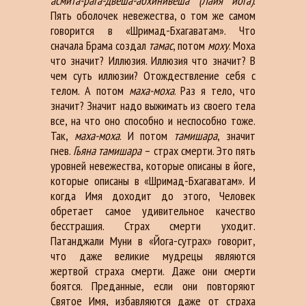
асмита-рага-двеша-абхинивеша (Лайя йога)
.
Пять оболочек невежества, о том же самом
говорится в «Шримад-Бхагаватам». Что
сначала Брама создал
тамас
, потом
моху
. Моха
что значит? Иллюзия. Иллюзия что значит? В
чем суть иллюзии? Отождествление себя с
телом. А потом
маха-моха
. Раз я тело, что
значит? Значит надо выжимать из своего тела
все, на что оно способно и неспособно тоже.
Так,
маха-моха
. И потом
тамишара
, значит
гнев.
Гьяна тамишара
– страх смерти. Это пять
уровней невежества, которые описаны в йоге,
которые описаны в «Шримад-Бхагаватам». И
когда Имя доходит до этого, Человек
обретает самое удивительное качество
бесстрашия. Страх смерти уходит.
Патанджали Муни в «Йога-сутрах» говорит,
что даже великие мудрецы являются
жертвой страха смерти. Даже они смерти
боятся. Преданные, если они повторяют
Святое Имя, избавляются даже от страха