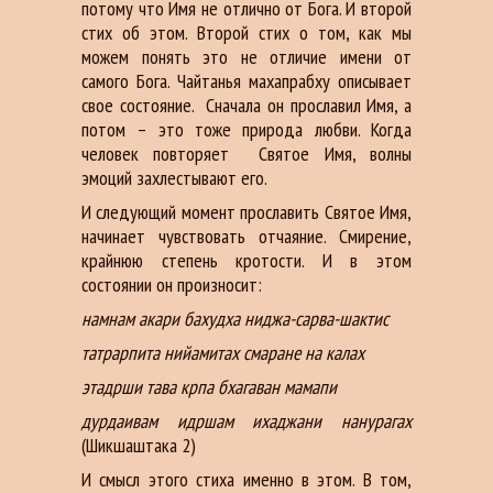
потому что Имя не отлично от Бога. И второй
стих об этом. Второй стих о том, как мы
можем понять это не отличие имени от
самого Бога. Чайтанья махапрабху описывает
свое состояние. Сначала он прославил Имя, а
потом – это тоже природа любви. Когда
человек повторяет Святое Имя, волны
эмоций захлестывают его.
И следующий момент прославить Святое Имя,
начинает чувствовать отчаяние. Смирение,
крайнюю степень кротости. И в этом
состоянии он произносит:
намнам акари бахудха ниджа-сарва-шактис
татрарпита нийамитах смаране на калах
этадрши тава крпа бхагаван мамапи
дурдаивам идршам ихаджани нанурагах
(Шикшаштака 2)
И смысл этого стиха именно в этом. В том,