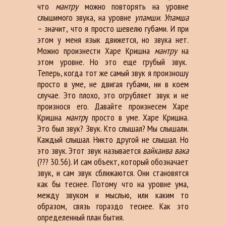
что
мантру
можно повторять на уровне
слышимого звука, на уровне
упамши
.
Упамша
– значит, что я просто шевелю губами. И при
этом у меня язык движется, но звука нет.
Можно произнести Харе Кришна
мантру
на
этом уровне. Но это еще грубый звук.
Теперь, когда тот же самый звук я произношу
просто в уме, не двигая губами, ни в коем
случае. Это плохо, это огрубляет звук и не
произнося его. Давайте произнесем Харе
Кришна
мантр
у просто в уме. Харе Кришна.
Это был звук? Звук. Кто слышал? Мы слышали.
Каждый слышал. Никто другой не слышал. Но
это звук. Этот звук называется
вайкаива вака
(??? 30.56). И сам объект, который обозначает
звук, и сам звук сближаются. Они становятся
как бы теснее. Потому что на уровне ума,
между звуком и мыслью, или каким то
образом, связь гораздо теснее. Как это
определенный план бытия.