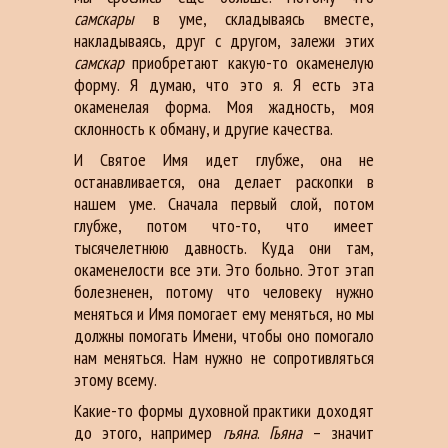
самскары
в уме, складываясь вместе,
накладываясь, друг с другом, залежи этих
самскар
приобретают какую-то окаменелую
форму. Я думаю, что это я. Я есть эта
окаменелая форма. Моя жадность, моя
склонность к обману, и другие качества.
И Святое Имя идет глубже, она не
останавливается, она делает раскопки в
нашем уме. Сначала первый слой, потом
глубже, потом что-то, что имеет
тысячелетнюю давность. Куда они там,
окаменелости все эти. Это больно. Этот этап
болезненен, потому что человеку нужно
меняться и Имя помогает ему меняться, но мы
должны помогать Имени, чтобы оно помогало
нам меняться. Нам нужно не сопротивляться
этому всему.
Какие-то формы духовной практики доходят
до этого, например
гьяна
.
Гьяна
– значит