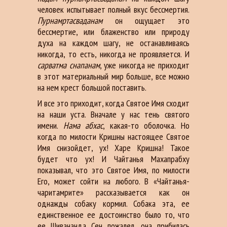
человек испытывает полный вкус бессмертия.
Пурнамртасваданам
он ощущает это
бессмертие, или блаженство или природу
духа на каждом шагу, не останавливаясь
никогда, то есть, никогда не проявляется. И
сарватма
снапанам
, уже никогда не приходит
в этот материальный мир больше, все можно
на нем крест большой поставить.
И все это приходит, когда Святое Имя сходит
на наши уста. Вначале у нас тень святого
имени.
Нама абхас
, какая-то оболочка. Но
когда по милости Кришны настоящее Святое
Имя снизойдет, ух! Харе Кришна! Такое
будет что ух! И Чайтанья Махапрабху
показывал, что это Святое Имя, по милости
Его, может сойти на любого. В «Чайтанья-
чаритамрите» рассказывается как он
однажды собаку кормил. Собака эта, ее
единственное ее достоинство было то, что
ее Шивананда Сен пожалел, она прибилась