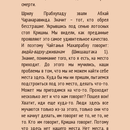
смерти.
Шрилу Прабхупаду звали Абхай
Чаранаравинда. Значит – тот, кто обрел
бесстрашие. Укрывшись под сенью лотосных
стоп Кришны. Мы видели, как преданные
проявляют это самое удивительное качество.
И поэтому Чайтанья Махапрабху говорит:
видйа-вадху-дживанам
(Шикшаштака 1).
Знание, понимание того, кто я есть, на место
приходит. До этого мы мучились, наши
проблемы в том, что мы не можем найти себе
места здесь. Куда бы мы ни пришли, пытаемся
подстроиться под это место, делать что-то.
Может мы пригодимся на что-то. Проходит
несколько лет и что нам говорят? Пошел вон!
Хватит, иди еще куда-то. Люди здесь все
мучаются только из-за этого, только они что
не начнут делать, им говорят не то, не то, не
то. Кто им говорит, Кришна говорит. Потому
что здесь нет нашего места. Нет места, в