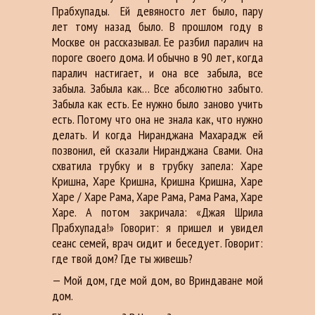
Прабхупады. Ей девяносто лет было, пару
лет тому назад было. В прошлом году в
Москве он рассказывал. Ее разбил паралич на
пороге своего дома. И обычно в 90 лет, когда
паралич настигает, и она все забыла, все
забыла. Забыла как… Все абсолютно забыто.
Забыла как есть. Ее нужно было заново учить
есть. Потому что она не знала как, что нужно
делать. И когда Ниранджана Махарадж ей
позвонил, ей сказали Ниранджана Свами. Она
схватила трубку и в трубку запела: Харе
Кришна, Харе Кришна, Кришна Кришна, Харе
Харе / Харе Рама, Харе Рама, Рама Рама, Харе
Харе. А потом закричала: «Джая Шрила
Прабхупада!» Говорит: я пришел и увидел
сеанс семей, врач сидит и беседует. Говорит:
где твой дом? Где ты живешь?
— Мой дом, где мой дом, во Вриндаване мой
дом.