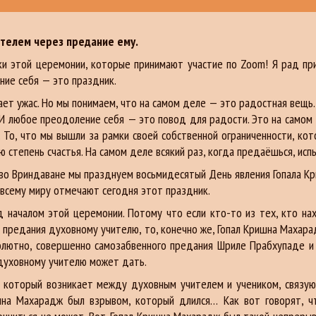
ителем через предание ему.
ки этой церемонии, которые принимают участие по Zoom! Я рад при
ание себя — это праздник.
ет ужас. Но мы понимаем, что на самом деле — это радостная вещь
 И любое преодоление себя — это повод для радости. Это на самом 
То, что мы вышли за рамки своей собственной ограниченности, кот
ю степень счастья. На самом деле всякий раз, когда предаёшься, ис
 во Вриндаване мы празднуем восьмидесятый День явления Гопала К
о всему миру отмечают сегодня этот праздник.
д началом этой церемонии. Потому что если кто-то из тех, кто н
предания духовному учителю, то, конечно же, Гопал Кришна Махара
солютно, совершенно самозабвенного предания Шриле Прабхупаде и 
 духовному учителю может дать.
л, который возникает между духовным учителем и учеником, связую
ишна Махарадж был взрывом, который длился… Как вот говорят, ч