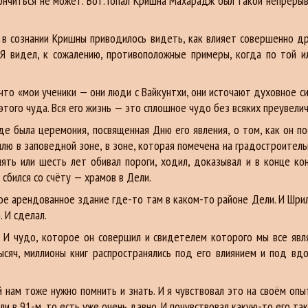
ончиться не может. Вот. Гопал Кришна Махарадж был такой непреры
 в сознании Кришны приводилось видеть, как влияет совершенно др
. Я видел, к сожалению, противоположные примеры, когда по той и
что «мои ученики — они люди с Вайкунтхи, они источают духовное с
ого чуда. Вся его жизнь — это сплошное чудо без всяких преувеличе
е была церемония, посвященная Дню его явления, о том, как он по
ю в заповедной зоне, в зоне, которая помечена на градостроитель
ять или шесть лет обивал пороги, ходил, доказывал и в конце кон
сбился со счёту — храмов в Дели.
кое арендованное здание где-то там в каком-то районе Дели. И Шри
. И сделал.
 И чудо, которое он совершил и свидетелем которого мы все явля
ысяч, миллионы книг распространялись под его влиянием и под вд
 нам тоже нужно помнить и знать. И я чувствовал это на своём опы
 или в 91-м, то есть уже очень давно. И почувствовал какую-то его 