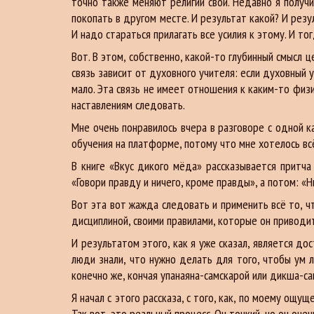
точно также меняют религии свои. Недавно я получи
покопать в другом месте. И результат какой? И резу
И надо стараться прилагать все усилия к этому. И то
Вот. В этом, собственно, какой-то глубинный смысл 
связь зависит от духовного учителя: если духовный у
мало. Эта связь не имеет отношения к каким-то физ
наставлениям следовать.
Мне очень понравилось вчера в разговоре с одной 
обучения на платформе, потому что мне хотелось всё
В книге «Вкус дикого мёда» рассказывается притча
«Говори правду и ничего, кроме правды», а потом: «Н
Вот эта вот жажда следовать и применить всё то, чт
дисциплиной, своими правилами, которые он приводит
И результатом этого, как я уже сказал, является до
люди знали, что нужно делать для того, чтобы ум л
конечно же, кончая упанаяна-самскарой или дикша-с
Я начал с этого рассказа, с того, как, по моему ощ
Так вот, это реальный процесс. Он тонкий, но он оч