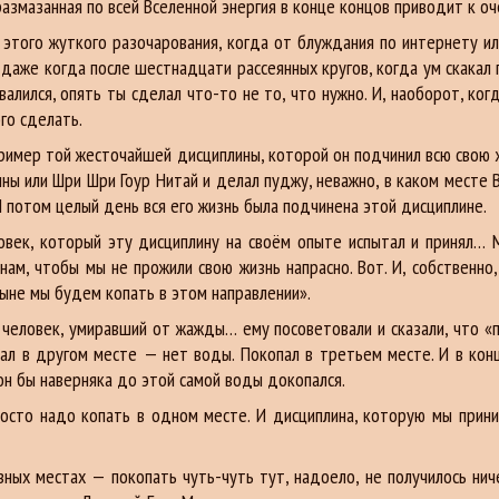
размазанная по всей Вселенной энергия в конце концов приводит к 
 этого жуткого разочарования, когда от блуждания по интернету ил
даже когда после шестнадцати рассеянных кругов, когда ум скакал 
алился, опять ты сделал что-то не то, что нужно. И, наоборот, ког
го сделать.
имер той жесточайшей дисциплины, которой он подчинил всю свою жиз
ны или Шри Шри Гоур Нитай и делал пуджу, неважно, в каком месте В
. И потом целый день вся его жизнь была подчинена этой дисциплине.
овек, который эту дисциплину на своём опыте испытал и принял… 
нам, чтобы мы не прожили свою жизнь напрасно. Вот. И, собственно
ныне мы будем копать в этом направлении».
н человек, умиравший от жажды… ему посоветовали и сказали, что «п
ал в другом месте — нет воды. Покопал в третьем месте. И в кон
 он бы наверняка до этой самой воды докопался.
просто надо копать в одном месте. И дисциплина, которую мы прин
зных местах — покопать чуть-чуть тут, надоело, не получилось ни