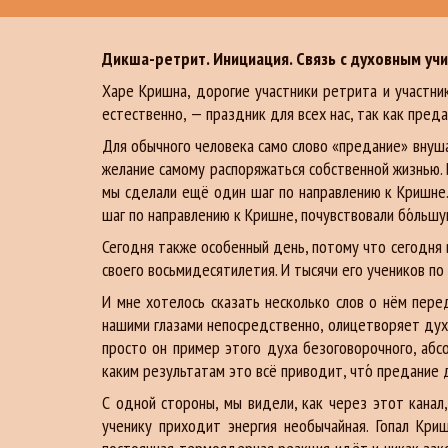
Дикша-ретрит. Инициация. Связь с духовным уч
Харе Кришна, дорогие участники ретрита и участни
естественно, — праздник для всех нас, так как пред
Для обычного человека само слово «предание» внуша
желание самому распоряжаться собственной жизнью.
мы сделали ещё один шаг по направлению к Кришне. 
шаг по направлению к Кришне, почувствовали бо́льшу
Сегодня также особенный день, потому что сегодня
своего восьмидесятилетия. И тысячи его учеников п
И мне хотелось сказать несколько слов о нём пере
нашими глазами непосредственно, олицетворяет дух 
просто он пример этого духа безоговорочного, аб
каким результатам это всё приводит, что́ предание
С одной стороны, мы видели, как через этот кана
ученику приходит энергия необычайная. Гопал Кр