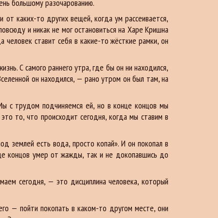
очень большому разочарованию.
и от каких-то других вещей, когда ум рассеивается,
повсюду и никак не мог остановиться на Харе Кришна
да человек ставит себя в какие-то жёсткие рамки, он
нь. С самого раннего утра, где бы он ни находился,
селенной он находился, — рано утром он был там, на
Мы с трудом подчиняемся ей, но в конце концов мы
, это то, что происходит сегодня, когда мы ставим в
од землей есть вода, просто копай». И он покопал в
це концов умер от жажды, так и не докопавшись до
имаем сегодня, — это дисциплина человека, который
чего — пойти покопать в каком-то другом месте, они