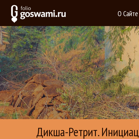
О Сайте
Дикша-Ретрит. Инициаци