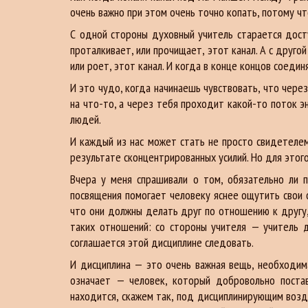
очень важно при этом очень точно копать, потому чт
С одной стороны духовный учитель старается досту
проталкивает, или прочищает, этот канал. А с друг
или роет, этот канал. И когда в конце концов соедин
И это чудо, когда начинаешь чувствовать, что чере
на что-то, а через тебя проходит какой-то поток эн
людей.
И каждый из нас может стать не просто свидетелем
результате сконцентрированных усилий. Но для этог
Вчера у меня спрашивали о том, обязательно ли п
посвящения помогает человеку яснее ощутить свои 
что они должны делать друг по отношению к другу
таких отношений: со стороны учителя — учитель 
соглашается этой дисциплине следовать.
И дисциплина — это очень важная вещь, необходим
означает — человек, который добровольно постав
находится, скажем так, под дисциплинирующим возде