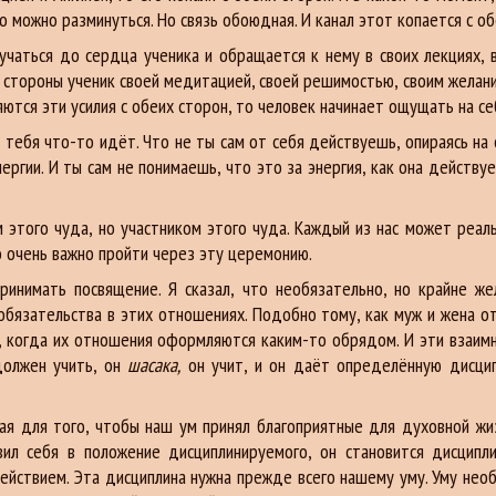
о можно разминуться. Но связь обоюдная. И канал этот копается с об
чаться до сердца ученика и обращается к нему в своих лекциях, в 
ой стороны ученик своей медитацией, своей решимостью, своим желан
яются эти усилия с обеих сторон, то человек начинает ощущать на се
з тебя что-то идёт. Что не ты сам от себя действуешь, опираясь на
ергии. И ты сам не понимаешь, что это за энергия, как она действ
 этого чуда, но участником этого чуда. Каждый из нас может реаль
о очень важно пройти через эту церемонию.
ринимать посвящение. Я сказал, что необязательно, но крайне ж
обязательства в этих отношениях. Подобно тому, как муж и жена о
, когда их отношения оформляются каким-то обрядом. И эти взаимн
должен учить, он
шасака,
он учит, и он даёт определённую дисци
ая для того, чтобы наш ум принял благоприятные для духовной жи
ил себя в положение дисциплинируемого, он становится дисцип
йствием. Эта дисциплина нужна прежде всего нашему уму. Уму необ