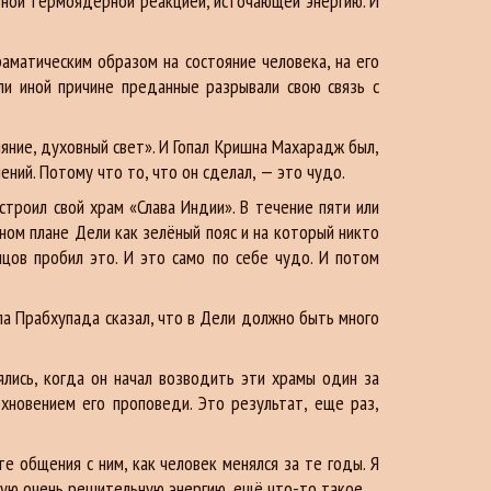
вной термоядерной реакцией, источающей энергию. И
аматическим образом на состояние человека, на его
ли иной причине преданные разрывали свою связь с
ияние, духовный свет». И Гопал Кришна Махарадж был,
ний. Потому что то, что он сделал, — это чудо.
строил свой храм «Слава Индии». В течение пяти или
ном плане Дели как зелёный пояс и на который никто
цов пробил это. И это само по себе чудо. И потом
ла Прабхупада сказал, что в Дели должно быть много
лись, когда он начал возводить эти храмы один за
охновением его проповеди. Это результат, еще раз,
те общения с ним, как человек менялся за те годы. Я
такую очень решительную энергию, ещё что-то такое.