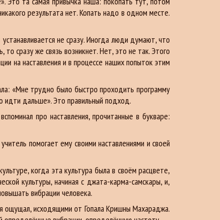
». Это та самая привычка наша: покопать тут, потом
никакого результата нет. Копать надо в одном месте.
ь устанавливается не сразу. Иногда люди думают, что
 то сразу же связь возникнет. Нет, это не так. Этого
ции на наставления и в процессе наших попыток этим
зала: «Мне трудно было быстро проходить программу
ко идти дальше». Это правильный подход.
вспоминал про наставления, прочитанные в букваре:
А учитель помогает ему своими наставлениями и своей
культуре, когда эта культура была в своём расцвете,
еской культуры, начиная с джата-карма-самскары, и,
повышать вибрации человека.
е, я ощущал, исходящими от Гопала Кришны Махараджа.
бой определённые вибрации, определённую частоту.