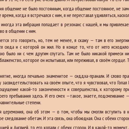
 меня общение не было постоянным, когда общение постоянное, не за
время, когда я встречался с ним, я не переставал удивляться, наско
иногда эта вибрация попадает в резонанс с нашей, и мы привлекае
во в общении с ним.
чется это говорить, но, тем не менее, я скажу — там в его энерг
ёл сюда и с которой он жил. Но в конце то, что от него исходил
но было ни с чем другим спутать. Там не было никакой примеси н
лаженство, которое он испытывал, или переживал, в своём сердце. Т
нятие, иногда печально знаменитое — сиддха-пранали. И слово пра
гу засвидетельствовать на своём опыте, что я чувствовал, что Гоп
 ощущение какой-то законченности и совершенства, к которому при
оего пребывания здесь. И его смех —такое, знаете, подсмеивание —
авнительные степени.
я церемония, она об этом — о том, чтобы мы смогли вступить в к
 следование обетам. И эта связь, она обоюдная. Она с обеих сторо
ей и Англией, то его копали с обеих сторон. И в какой-то момент