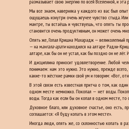
размазывает свою энергию по всей Вселенной, и эта 
Мы все знаем, наверняка у каждого из вас был опыт
ощущаешь изнутри очень жгучее чувство стыда. Или 
мантре, ты встаёшь и чувствуешь, что опять ты пров
становится очень продуктивным, он может очень мно
Опять же, Гопал Кришна Махарадж — великолепный пр
— на м
ангала-арати
находился на алтаре Радхи-Криш
алтаре, как бы он не устал, как бы поздно он не лёг
И дисциплина приносит удовлетворение. Любой чел
понимаем: нам это нужно. Это нужно, прежде всего, 
какие-то жёсткие рамки свой ум и говорим: «Вот, от
В этой связи есть известная притча о том, как оди
одном месте немножко. Покопал — нет воды. Покоп
воды. Тогда как если бы он копал в одном месте, то
Духовное благо, или духовное счастье, оно есть, 
соглашается: «Я буду копать в этом месте».
Иногда люди, опять же, со склонностью копать в ра