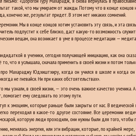
л письмо: «Дорогой Гуру Махарадж, я снова вернулась в православие
льтат такой, что мы умираем от жажды. Потому что в конце концов 
гда, конечно же, результат придет. В этом нет никаких сомнений.
церемонии. Мы в конце концов хотим установить эту связь, и эта связ
читель подпустит к себе близко, даст какую-то возможность служить,
ическим вещам, она возникает в уме в процессе медитации — медита
кандидаткой в ученики, сегодня получающей инициацию, как она ска
 то, что я услышала, сначала применить в своей жизни и потом толь
 про Махараджу Юдхиштхиру, когда он учился в школе и когда он 
икогда не гневайся. Ни при каких обстоятельствах».
о мы узнали, в своей жизни, — это очень важное качество ученика. 
, помогает ему следовать по этому пути.
ступ к эмоциям, которые раньше были закрыты от нас. В ведической 
егко переходил в какое-то другое состояние. Все церемонии ведич
амскарой, которую люди проходили, они нужны были для того, чтобы 
ущению, менялась энергия, или эти вибрации, которые, по крайней мер
ень реальный. Когда мы приходим в материальный мир, мы несём с со