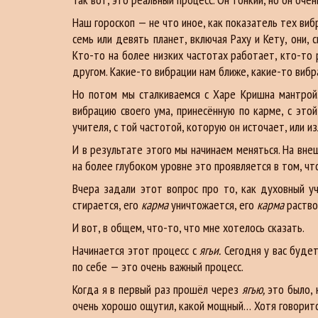
Наш гороскоп — не что иное, как показатель тех виб
семь или девять планет, включая Раху и Кету, они,
Кто-то на более низких частотах работает, кто-то 
другом. Какие-то вибрации нам ближе, какие-то вибр
Но потом мы сталкиваемся с Харе Кришна мантрой.
вибрацию своего ума, принесённую по карме, с это
учителя, с той частотой, которую он источает, или из
И в результате этого мы начинаем меняться. На вне
на более глубоком уровне это проявляется в том, ч
Вчера задали этот вопрос про то, как духовный 
стирается, его
карма
уничтожается, его
карма
раствор
И вот, в общем, что-то, что мне хотелось сказать.
Начинается этот процесс с
ягьи.
Сегодня у вас будет
по себе — это очень важный процесс.
Когда я в первый раз прошёл через
ягью,
это было, к
очень хорошо ощутил, какой мощный… Хотя говорится