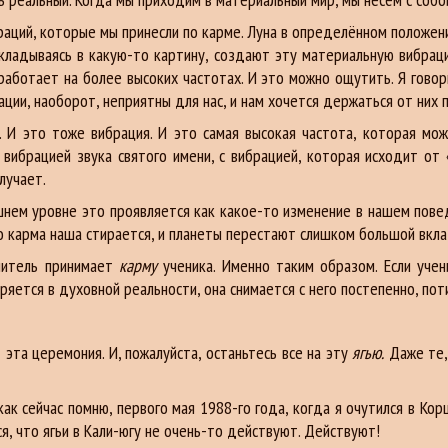
раций, которые мы принесли по карме. Луна в определённом положени
 складываясь в какую-то картину, создают эту материальную вибраци
работает на более высоких частотах. И это можно ощутить. Я гово
ации, наоборот, неприятны для нас, и нам хочется держаться от них
 И это тоже вибрация. И это самая высокая частота, которая мож
й вибрацией звука святого имени, с вибрацией, которая исходит от
лучает.
шнем уровне это проявляется как какое-то изменение в нашем повед
то карма наша стирается, и планеты перестают слишком большой вкла
учитель принимает
карму
ученика. Именно таким образом. Если уче
яется в духовной реальности, она снимается с него постепенно, пот
 эта церемония. И, пожалуйста, останьтесь все на эту
ягью.
Даже те,
ак сейчас помню, первого мая 1988-го года, когда я очутился в Кор
, что ягьи в Кали-югу не очень-то действуют. Действуют!