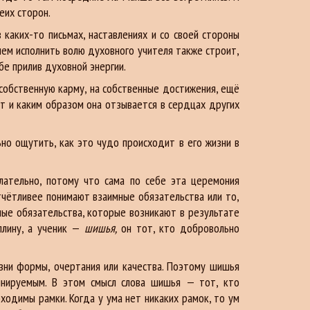
еих сторон.
каких-то письмах, наставлениях и со своей стороны
ием исполнить волю духовного учителя также строит,
бе прилив духовной энергии.
 собственную карму, на собственные достижения, ещё
ует и каким образом она отзывается в сердцах других
но ощутить, как это чудо происходит в его жизни в
елательно, потому что сама по себе эта церемония
тчётливее понимают взаимные обязательства или то,
ые обязательства, которые возникают в результате
плину, а ученик —
шишья,
он тот, кто добровольно
зни формы, очертания или качества. Поэтому шишья
линируемым. В этом смысл слова шишья — тот, кто
ходимы рамки. Когда у ума нет никаких рамок, то ум