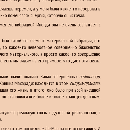
мечаешь перемен, а у меня были какие-то перерывы в
лько поменялась энергия, которую он источал.
мся его вибрацией. Иногда она не очень совпадает с
ии был какой-то элемент материальной вибрации, его
о, то какое-то невероятное совершенно блаженство
ичего материального, а просто какое-то совершенно
о есть мы видим на его примере, что даёт эта связь,
нали значит «канал». Канал совершенных
вайшнавов,
ал Кришна Махарадж находится в этом
сиддха-пранали.
шла его жизнь в итоге, оно было при всей внешней
 он становился всё более и более трансцендентным,
акую-то реальную связь с духовной реальностью, с
н.
, где-то там посредине Ла-Манша все встретились. И