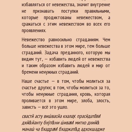
избавляться от невежества, значит внутренне
не признавать поступки правильными,
которые продиктованы невежеством, а
сражаться с этим невежеством во всех его
проявлениях.
Невежество равносильно страданиям. Чем
больше невежества в этом мире, тем больше
страданий. Задача преданного, которую мы
видим тут, — избавить людей от невежества
и таким образом избавить людей и мир от
бремени ненужных страданий.
Наше счастье — в том, чтобы молиться за
счастье других; в том, чтобы молиться за то,
чтобы ненужные страдания, кровь, которая
проливается в этом мире, злоба, злость,
зависть — всё это ушло.
свастй асту виш́васйа кхалах̣ прасӣдата̄м̇
дхйа̄йанту бхӯта̄ни ш́ивам̇ митхо дхийа̄
манаш́ ча бхадрам̇ бхаджата̄д адхокшадже