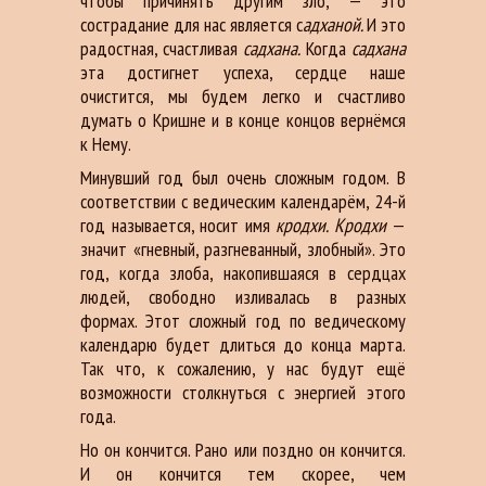
чтобы причинять другим зло, — это
сострадание для нас является с
адханой.
И это
радостная, счастливая
садхана.
Когда
садхана
эта достигнет успеха, сердце наше
очистится, мы будем легко и счастливо
думать о Кришне и в конце концов вернёмся
к Нему.
Минувший год был очень сложным годом. В
соответствии с ведическим календарём, 24-й
год называется, носит имя
кродхи. Кродхи
—
значит «гневный, разгневанный, злобный». Это
год, когда злоба, накопившаяся в сердцах
людей, свободно изливалась в разных
формах. Этот сложный год по ведическому
календарю будет длиться до конца марта.
Так что, к сожалению, у нас будут ещё
возможности столкнуться с энергией этого
года.
Но он кончится. Рано или поздно он кончится.
И он кончится тем скорее, чем