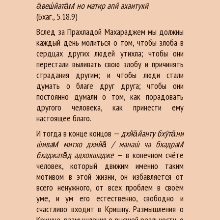
а̄веш́йата̄м̇ но матир апй ахаитукӣ
(Бхаг., 5.18.9)
Вслед за Прахладой Махараджем мы должны
каждый день молиться о том, чтобы злоба в
сердцах других людей утихла; чтобы они
перестали выливать свою злобу и причинять
страдания другим; и чтобы люди стали
думать о благе друг друга; чтобы они
постоянно думали о том, как порадовать
другого человека, как принести ему
настоящее благо.
И тогда в конце концов —
дхйа̄йанту бхӯта̄ни
ш́ивам̇ митхо дхийа̄ / манаш́ ча бхадрам̇
бхаджата̄д адхокшадже
— в конечном счёте
человек, который движим именно таким
мотивом в этой жизни, он избавляется от
всего ненужного, от всех проблем в своём
уме, и ум его естественно, свободно и
счастливо входит в Кришну. Размышления о
Кришне, размышления о высшей реальности, о