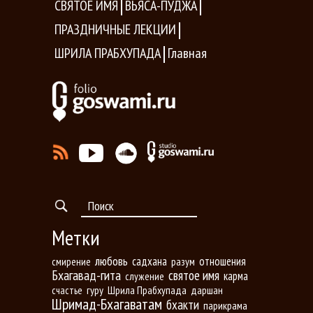
СВЯТОЕ ИМЯ
ВЬЯСА-ПУДЖА
ПРАЗДНИЧНЫЕ ЛЕКЦИИ
ШРИЛА ПРАБХУПАДА
Главная
Метки
любовь
садхана
отношения
разум
смирение
Бхагавад-гита
святое имя
карма
служение
гуру
Шрила Прабхупада
даршан
счастье
Шримад-Бхагаватам
бхакти
парикрама