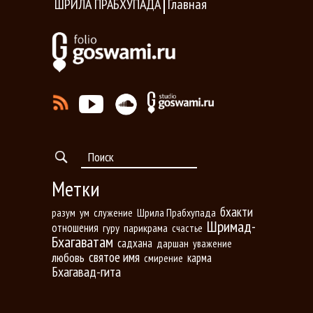
ШРИЛА ПРАБХУПАДА
Главная
Метки
бхакти
разум
ум
Шрила Прабхупада
служение
Шримад-
отношения
гуру
парикрама
счастье
Бхагаватам
садхана
даршан
уважение
любовь
святое имя
карма
смирение
Бхагавад-гита