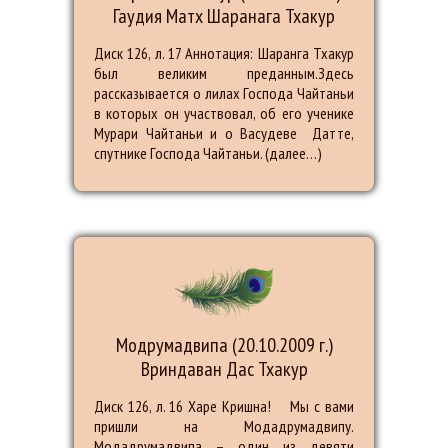
Гаудия Матх Шаранага Тхакур
Диск 126, л. 17 Аннотация: Шаранга Тхакур
был великим преданным.Здесь
рассказывается о лилах Господа Чайтаньи
в которых он участвовал, об его ученике
Мурари Чайтаньи и о Васудеве Датте,
спутнике Господа Чайтаньи. (далее…)
Модрумадвипа (20.10.2009 г.)
Вриндаван Дас Тхакур
Диск 126, л. 16 Харе Кришна! Мы с вами
пришли на Модадрумадвипу.
Модадрумадвипа – один из девяти