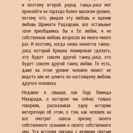
и поэтому второй раунд танца-
раса
мог
произойти на гораздо более высоком уровне,
потому что, увидев эту любовь и оценив
любовь Шримати Радхарани, все остальные
гопи
приобщились бы к Ее любви, и их
собственная любовь возросла во много-много
раз. И поэтому, когда снова начнется танец-
раса,
который Кришна планировал сделать,
это будет совсем другой танец-
раса,
это
будет совсем другой танец любви. То есть,
даже на этом уровне человек может не
видеть или не ценить по-настоящему любовь
другого человека.
Недавно я слышал, как Гоур Говинда
Махарадж, о котором мы сейчас только
говорили, рассказывал одну историю
интересную об этом, о том, как человек на
все смотрит сквозь призму своего
собственного сознания и своего собственного
ума. Эта история связана с великим святым