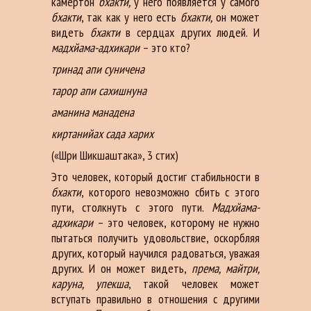
камертон
бхакти,
у него появляется у самого
бхакти
, так как у него есть
бхакти,
он может
видеть
бхакти
в сердцах других людей. И
мадхйама-адхикари
– это кто?
тринад апи суничена
тарор апи сахишнуна
аманина манадена
киртанийах сада харих
(«Шри Шикшаштака», 3 стих)
Это человек, который достиг стабильности в
бхакти
, которого невозможно сбить с этого
пути, столкнуть с этого пути.
Мадхйама-
адхикари
– это человек, которому не нужно
пытаться получить удовольствие, оскорбляя
других, который научился радоваться, уважая
других. И он может видеть,
према, майтри,
каруна, упекша
, такой человек может
вступать правильно в отношения с другими