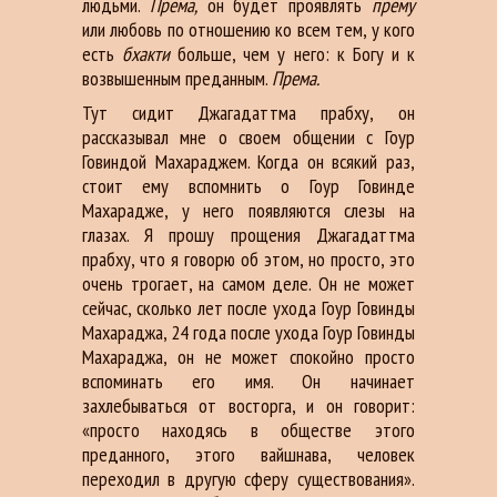
людьми.
Према,
он будет проявлять
прему
или любовь по отношению ко всем тем, у кого
есть
бхакти
больше, чем у него: к Богу и к
возвышенным преданным.
Према.
Тут сидит Джагадаттма прабху,
он
рассказывал мне о своем общении с Гоур
Говиндой Махараджем. Когда он всякий раз,
стоит ему вспомнить о Гоур Говинде
Махарадже, у него появляются слезы на
глазах. Я прошу прощения Джагадаттма
прабху, что я говорю об этом, но просто, это
очень трогает, на самом деле. Он не может
сейчас, сколько лет после ухода Гоур Говинды
Махараджа, 24 года после ухода Гоур Говинды
Махараджа, он не может спокойно просто
вспоминать его имя. Он начинает
захлебываться от восторга, и он говорит:
«просто находясь в обществе этого
преданного, этого вайшнава, человек
переходил в другую сферу существования».