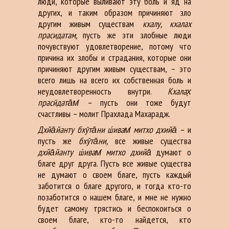
люди, которые выливают эту боль и яд на
других, и таким образом причиняют зло
другим живым существам
кхалу, кхалах
прасидатам,
пусть же эти злобные люди
почувствуют удовлетворение, потому что
причина их злобы и страдания, которые они
причиняют другим живым существам, – это
всего лишь на всего их собственная боль и
неудовлетворенность внутри.
Кхалах̣
прасӣдата̄м̇
–
пусть они тоже будут
счастливы – молит Прахлада Махарадж.
Дхйа̄йанту бхӯта̄ни ш́ивам̇ митхо дхийа̄ –
и
пусть же
бхӯта̄ни,
все живые существа
дхйа̄йанту ш́ивам̇ митхо дхийа̄
думают о
благе друг друга. Пусть все живые существа
не думают о своем благе, пусть каждый
заботится о благе другого, и тогда кто-то
позаботится о нашем благе, и мне не нужно
будет самому трястись и беспокоиться о
своем благе, кто-то найдется, кто