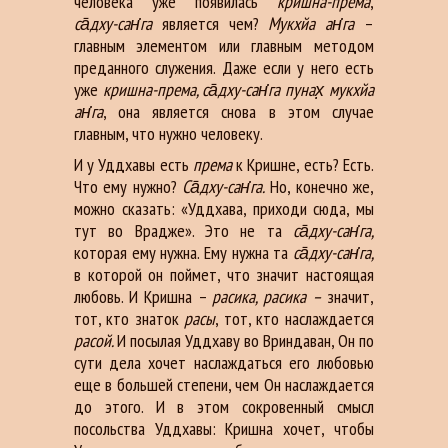
человека уже появилась
кришна-према
,
са̄дху-сан̇га
является чем?
Мукхйа ан̇га
–
главным элементом или главным методом
преданного служения. Даже если у него есть
уже
кришна-према, са̄дху-сан̇га пунах̣ мукхйа
ан̇га
, она является снова в этом случае
главным, что нужно человеку.
И у Уддхавы есть
према
к Кришне, есть? Есть.
Что ему нужно?
Са̄дху-сан̇га.
Но, конечно же,
можно сказать: «Уддхава, приходи сюда, мы
тут во Врадже». Это не та
са̄дху-сан̇га,
которая ему нужна. Ему нужна та
са̄дху-сан̇га,
в которой он поймет, что значит настоящая
любовь. И Кришна –
расика, расика –
значит,
тот, кто знаток
расы
, тот, кто наслаждается
расой.
И посылая Уддхаву во Вриндаван, Он по
сути дела хочет наслаждаться его любовью
еще в большей степени, чем Он наслаждается
до этого. И в этом сокровенный смысл
посольства Уддхавы: Кришна хочет, чтобы