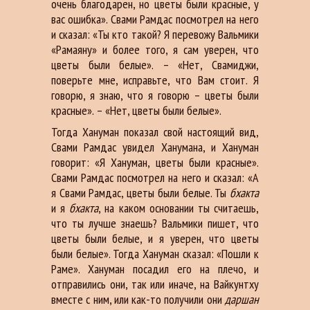
очень благодарен, но цветы были красные, у
вас ошибка». Свами Рамдас посмотрел на него
и сказал: «Ты кто такой? Я перевожу Вальмики
«Рамаяну» и более того, я сам уверен, что
цветы были белые». – «Нет, Свамиджи,
поверьте мне, исправьте, что Вам стоит. Я
говорю, я знаю, что я говорю – цветы были
красные». – «Нет, цветы были белые».
Тогда Хануман показал свой настоящий вид,
Свами Рамдас увидел Ханумана, и Хануман
говорит: «Я Хануман, цветы были красные».
Свами Рамдас посмотрел на него и сказал: «А
я Свами Рамдас, цветы были белые. Ты
бхакта
и я
бхакта
, на каком основании ты считаешь,
что ты лучше знаешь? Вальмики пишет, что
цветы были белые, и я уверен, что цветы
были белые». Тогда Хануман сказал: «Пошли к
Раме». Хануман посадил его на плечо, и
отправились они, так или иначе, на Вайкунтху
вместе с ним, или как-то получили они
даршан