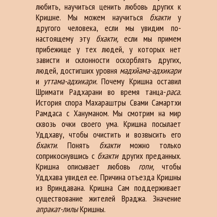
любить, научиться ценить любовь других к
Кришне. Мы можем научиться
бхакти
у
другого человека, если мы увидим по-
настоящему эту
бхакти,
если мы примем
прибежище у тех людей, у которых нет
зависти и склонности оскорблять других,
людей, достигших уровня
мадхйама-адхикари
и
уттама-адхикари.
Почему Кришна оставил
Шримати Радхарани во время танца-
раса.
История спора Махараштры Свами Самартхи
Рамдаса с Хануманом. Мы смотрим на мир
сквозь очки своего ума. Кришна посылает
Уддхаву, чтобы очистить и возвысить его
бхакти
. Понять
бхакти
можно только
соприкоснувшись с
бхакти
других преданных.
Кришна описывает любовь
гопи,
чтобы
Уддхава увидел ее. Причина отъезда Кришны
из Вриндавана. Кришна Сам поддерживает
существование жителей Враджа. Значение
апракат-лилы
Кришны.