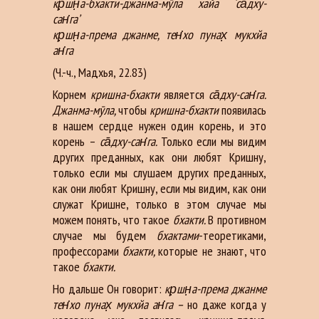
кр̣шн̣а-бхакти-джанма-мӯла хайа ‘са̄дху-
сан̇га’
кр̣шн̣а-према джанме, тен̇хо пунах̣ мукхйа
ан̇га
(Ч.-ч., Мадхья, 22.83)
Корнем
кришна-бхакти
является
са̄дху-сан̇га.
Джанма-мӯла,
чтобы
кришна-бхакти
появилась
в нашем сердце нужен один корень, и это
корень –
са̄дху-сан̇га.
Только если мы видим
других преданных, как они любят Кришну,
только если мы слушаем других преданных,
как они любят Кришну, если мы видим, как они
служат Кришне, только в этом случае мы
можем понять, что такое
бхакти.
В противном
случае мы будем
бхактами
-теоретиками,
профессорами
бхакти,
которые не знают, что
такое
бхакти.
Но дальше Он говорит:
кр̣шн̣а-према джанме
тен̇хо пунах̣ мукхйа ан̇га –
но даже когда у