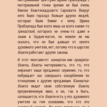
материальной точки зрения не был очень
близок Бхактисиддханте Сарасвати. Вокруг
него было гораздо больше других людей,
которые были ближе к нему. Шрила
Прабхупада был всего лишь на всего каким-то
грихастхой
, которого не очень-то даже и
знали в Гаудия-матхе, но можем ли мы
сказать, что он был дальше от своего
духовного учителя, нет, потому что в царстве
бхакти
работают другие законы.
И этот менталитет
каништхи
или
пракрита-
бхакты, бхакты
материалиста, это то, что
омрачает наше преданное служение, то, что
побуждает нас совершать оскорбления по
отношению к другим преданным.
Каништха-
бхакта
видит свою собственную
бхакти,
преувеличенную явно, и он, так и быть,
соглашается, что
бхакти
есть у его духовного
учителя на том основании, что это его
духовный учитель. Во всех остальных, он в