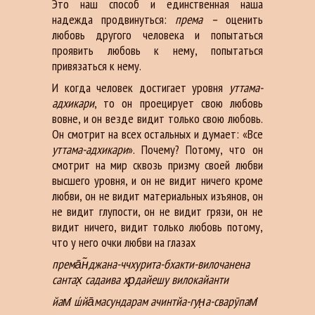
Это наш способ и единственная наша
надежда продвинуться:
према –
оценить
любовь другого человека и попытаться
проявить любовь к нему, попытаться
привязаться к нему.
И когда человек достигает уровня
уттама-
адхикари
, то он проецирует свою любовь
вовне, и он везде видит только свою любовь.
Он смотрит на всех остальных и думает: «Все
уттама-адхикари
». Почему? Потому, что он
смотрит на мир сквозь призму своей любви
высшего уровня, и он не видит ничего кроме
любви, он не видит материальных изъянов, он
не видит глупости, он не видит грязи, он не
видит ничего, видит только любовь потому,
что у него очки любви на глазах
према̄н̃джана-ччхурита-бхакти-вилочанена
сантах̣ садаива хр̣дайешу вилокайанти
йам̇ ш́йа̄масундарам ачинтйа-гун̣а-сварӯпам̇