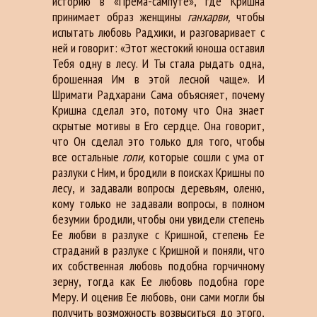
историю в «Према-сампуте», где Кришна
принимает образ женщины
ганхарви,
чтобы
испытать любовь Радхики, и разговаривает с
ней и говорит: «Этот жестокий юноша оставил
Тебя одну в лесу. И Ты стала рыдать одна,
брошенная Им в этой лесной чаще». И
Шримати Радхарани Сама объясняет, почему
Кришна сделал это, потому что Она знает
скрытые мотивы в Его сердце. Она говорит,
что Он сделал это только для того, чтобы
все остальные
гопи,
которые сошли с ума от
разлуки с Ним, и бродили в поисках Кришны по
лесу, и задавали вопросы деревьям, оленю,
кому только не задавали вопросы, в полном
безумии бродили, чтобы они увидели степень
Ее любви в разлуке с Кришной, степень Ее
страданий в разлуке с Кришной и поняли, что
их собственная любовь подобна горчичному
зерну, тогда как Ее любовь подобна горе
Меру. И оценив Ее любовь, они сами могли бы
получить возможность возвыситься до этого,