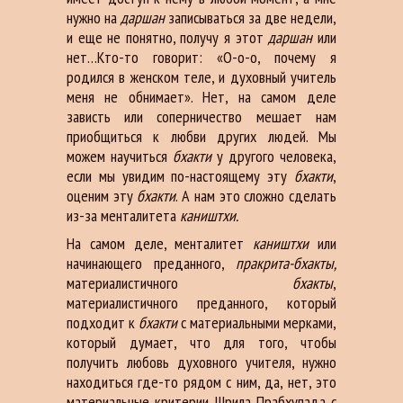
нужно на
даршан
записываться за две недели,
и еще не понятно, получу я этот
даршан
или
нет…Кто-то говорит: «О-о-о, почему я
родился в женском теле, и духовный учитель
меня не обнимает». Нет, на самом деле
зависть или соперничество мешает нам
приобщиться к любви других людей. Мы
можем научиться
бхакти
у другого человека,
если мы увидим по-настоящему эту
бхакти
,
оценим эту
бхакти
. А нам это сложно сделать
из-за менталитета
каништхи.
На самом деле, менталитет
каништхи
или
начинающего преданного,
пракрита-бхакты,
материалистичного
бхакты
,
материалистичного преданного, который
подходит к
бхакти
с материальными мерками,
который думает, что для того, чтобы
получить любовь духовного учителя, нужно
находиться где-то рядом с ним, да, нет, это
материальные критерии. Шрила Прабхупада с