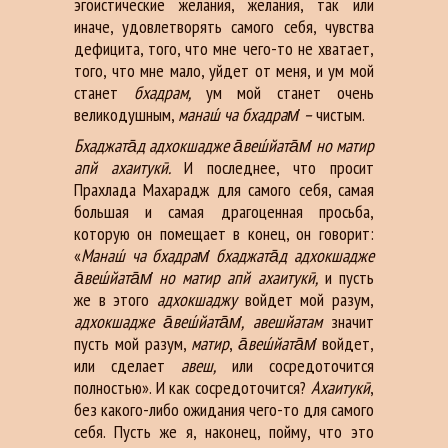
эгоистические желания, желания, так или
иначе, удовлетворять самого себя, чувства
дефицита, того, что мне чего-то не хватает,
того, что мне мало, уйдет от меня, и ум мой
станет
бхадрам,
ум мой станет очень
великодушным,
манаш́ ча бхадрам̇ –
чистым.
Бхаджата̄д адхокшадже а̄веш́йата̄м̇ но матир
апй ахаитукӣ.
И последнее, что просит
Прахлада Махарадж для самого себя, самая
большая и самая драгоценная просьба,
которую он помещает в конец, он говорит:
«
Манаш́ ча бхадрам̇ бхаджата̄д адхокшадже
а̄веш́йата̄м̇ но матир апй ахаитукӣ,
и пусть
же в этого
адхокшаджу
войдет мой разум,
адхокшадже а̄веш́йата̄м̇, авешйатам
значит
пусть мой разум,
матир
,
а̄веш́йата̄м̇
войдет,
или сделает
авеш,
или сосредоточится
полностью». И как сосредоточится?
Ахаитукӣ
,
без какого-либо ожидания чего-то для самого
себя. Пусть же я, наконец, пойму, что это