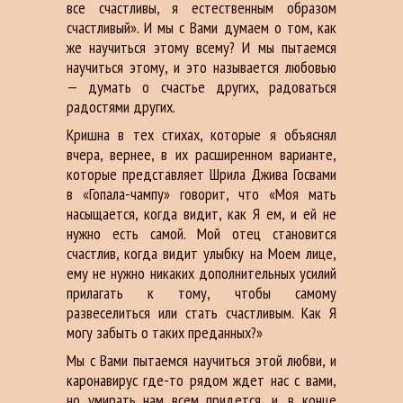
все счастливы, я естественным образом
счастливый». И мы с Вами думаем о том, как
же научиться этому всему? И мы пытаемся
научиться этому, и это называется любовью
— думать о счастье других, радоваться
радостями других.
Кришна в тех стихах, которые я объяснял
вчера, вернее, в их расширенном варианте,
которые представляет Шрила Джива Госвами
в «Гопала-чампу» говорит, что «Моя мать
насыщается, когда видит, как Я ем, и ей не
нужно есть самой. Мой отец становится
счастлив, когда видит улыбку на Моем лице,
ему не нужно никаких дополнительных усилий
прилагать к тому, чтобы самому
развеселиться или стать счастливым. Как Я
могу забыть о таких преданных?»
Мы с Вами пытаемся научиться этой любви, и
каронавирус где-то рядом ждет нас с вами,
но умирать нам всем придется, и, в конце