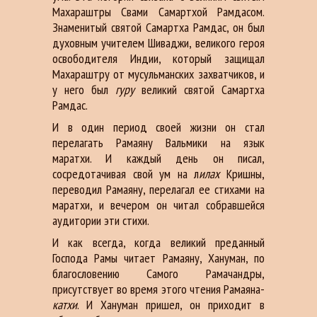
Махараштры Свами Самартхой Рамдасом.
Знаменитый святой Самартха Рамдас, он был
духовным учителем Шиваджи, великого героя
освободителя Индии, который защищал
Махараштру от мусульманских захватчиков, и
у него был
гуру
великий святой Самартха
Рамдас.
И в один период своей жизни он стал
перелагать Рамаяну Вальмики на язык
маратхи. И каждый день он писал,
сосредотачивая свой ум на л
илах
Кришны,
переводил Рамаяну, перелагал ее стихами на
маратхи, и вечером он читал собравшейся
аудитории эти стихи.
И как всегда, когда великий преданный
Господа Рамы читает Рамаяну, Хануман, по
благословению Самого Рамачандры,
присутствует во время этого чтения Рамаяна-
катхи
. И Хануман пришел, он приходит в