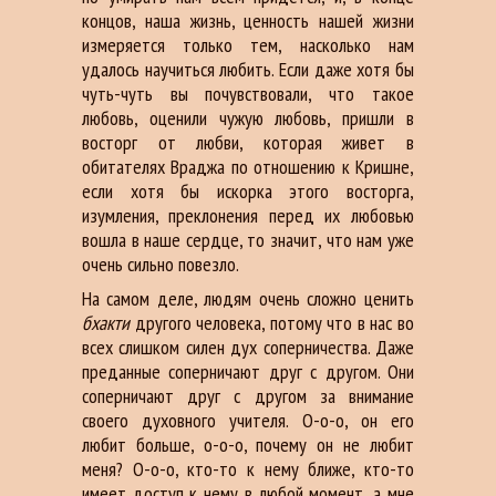
концов, наша жизнь, ценность нашей жизни
измеряется только тем, насколько нам
удалось научиться любить. Если даже хотя бы
чуть-чуть вы почувствовали, что такое
любовь, оценили чужую любовь, пришли в
восторг от любви, которая живет в
обитателях Враджа по отношению к Кришне,
если хотя бы искорка этого восторга,
изумления, преклонения перед их любовью
вошла в наше сердце, то значит, что нам уже
очень сильно повезло.
На самом деле, людям очень сложно ценить
бхакти
другого человека, потому что в нас во
всех слишком силен дух соперничества. Даже
преданные соперничают друг с другом. Они
соперничают друг с другом за внимание
своего духовного учителя. О-о-о, он его
любит больше, о-о-о, почему он не любит
меня? О-о-о, кто-то к нему ближе, кто-то
имеет доступ к нему в любой момент, а мне