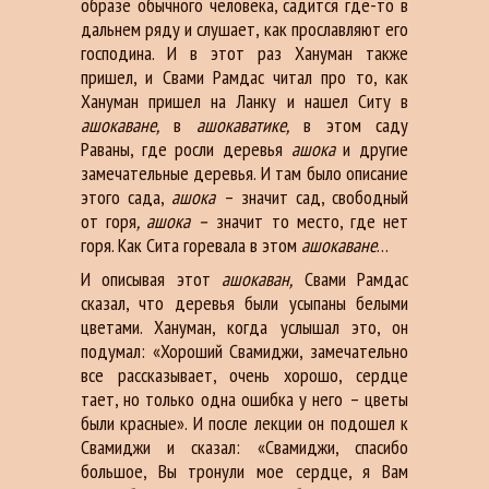
образе обычного человека, садится где-то в
дальнем ряду и слушает, как прославляют его
господина. И в этот раз Хануман также
пришел, и Свами Рамдас читал про то, как
Хануман пришел на Ланку и нашел Ситу в
ашокаване,
в
ашокаватике,
в этом саду
Раваны, где росли деревья
ашока
и другие
замечательные деревья. И там было описание
этого сада,
ашока
– значит сад, свободный
от горя
, ашока –
значит то место, где нет
горя. Как Сита горевала в этом
ашокаване
…
И описывая этот
ашокаван,
Свами Рамдас
сказал, что деревья были усыпаны белыми
цветами. Хануман, когда услышал это, он
подумал: «Хороший Свамиджи, замечательно
все рассказывает, очень хорошо, сердце
тает, но только одна ошибка у него – цветы
были красные». И после лекции он подошел к
Свамиджи и сказал: «Свамиджи, спасибо
большое, Вы тронули мое сердце, я Вам