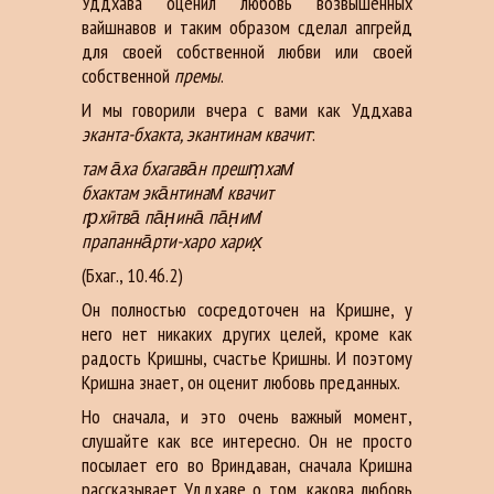
Уддхава оценил любовь возвышенных
вайшнавов и таким образом сделал апгрейд
для своей собственной любви или своей
собственной
премы
.
И мы говорили вчера с вами как Уддхава
эканта-бхакта,
экантинам квачит
:
там а̄ха бхагава̄н прешт̣хам̇
бхактам эка̄нтинам̇ квачит
гр̣хӣтва̄ па̄н̣ина̄ па̄н̣им̇
прапанна̄рти-харо харих̣
(Бхаг., 10.46.2)
Он полностью сосредоточен на Кришне, у
него нет никаких других целей, кроме как
радость Кришны, счастье Кришны. И поэтому
Кришна знает, он оценит любовь преданных.
Но сначала, и это очень важный момент,
слушайте как все интересно. Он не просто
посылает его во Вриндаван, сначала Кришна
рассказывает Уддхаве о том, какова любовь