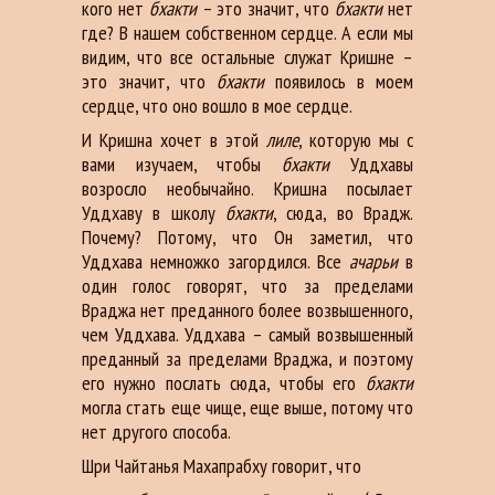
кого нет
бхакти
– это значит, что
бхакти
нет
где? В нашем собственном сердце. А если мы
видим, что все остальные служат Кришне –
это значит, что
бхакти
появилось в моем
сердце, что оно вошло в мое сердце.
И Кришна хочет в этой
лиле
, которую мы с
вами изучаем, чтобы
бхакти
Уддхавы
возросло необычайно. Кришна посылает
Уддхаву в школу
бхакти
, сюда, во Врадж.
Почему? Потому, что Он заметил, что
Уддхава немножко загордился. Все
ачарьи
в
один голос говорят, что за пределами
Враджа нет преданного более возвышенного,
чем Уддхава. Уддхава – самый возвышенный
преданный за пределами Враджа, и поэтому
его нужно послать сюда, чтобы его
бхакти
могла стать еще чище, еще выше, потому что
нет другого способа.
Шри Чайтанья Махапрабху говорит, что