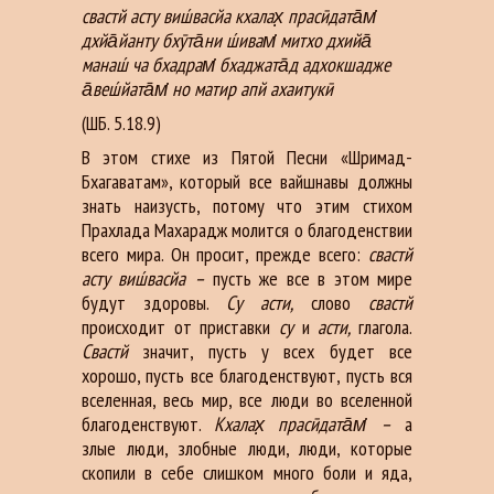
свастй асту виш́васйа кхалах̣ прасӣдата̄м̇
дхйа̄йанту бхӯта̄ни ш́ивам̇ митхо дхийа̄
манаш́ ча бхадрам̇ бхаджата̄д адхокшадже
а̄веш́йата̄м̇ но матир апй ахаитукӣ
(ШБ. 5.18.9)
В этом стихе из Пятой Песни «Шримад-
Бхагаватам», который все вайшнавы должны
знать наизусть, потому что этим стихом
Прахлада Махарадж молится о благоденствии
всего мира. Он просит, прежде всего:
свастй
асту виш́васйа –
пусть же все в этом мире
будут здоровы.
Су асти,
слово
свастй
происходит от приставки
су
и
асти,
глагола.
Свастй
значит, пусть у всех будет все
хорошо, пусть все благоденствуют, пусть вся
вселенная, весь мир, все люди во вселенной
благоденствуют.
Кхалах̣ прасӣдата̄м̇ –
а
злые люди, злобные люди, люди, которые
скопили в себе слишком много боли и яда,