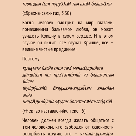
говиндам а̄ди-пуруш̣ам̇ там ахам̇ бхаджа̄ми
(«Брахма-самхита», 5.38)
Когда человек смотрит на мир глазами,
помазанными бальзамом любви, он может
увидеть Кришну в своем сердце. И в этом
случае он видит: все служат Кришне, все –
великие чистые преданные.
Поэтому
кр̣шн̣ети йасйа гири там̇ манаса̄дрийета
дӣкша̄сти чет пран̣атибхиш́ ча бхаджантам
ӣш́ам
ш́уш́рӯшайа̄ бхаджана-виджн̃ам ананйам
анйа-
нинда̄ди-ш́ӯнйа-хр̣дам ӣпсита-сан̇га-лабдхйа̄
(«Нектар наставлений», текст 5)
Человек должен всегда желать общаться с
тем человеком, кто свободен от склонности
оскорблять других, это –
уттама-адхикари
.