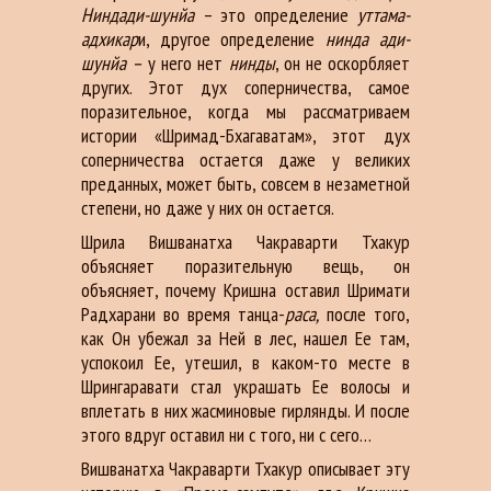
Ниндади-шунйа
– это определение
уттама-
адхикар
и, другое определение
нинда ади-
шунйа –
у него нет
нинды
, он не оскорбляет
других. Этот дух соперничества, самое
поразительное, когда мы рассматриваем
истории «Шримад-Бхагаватам», этот дух
соперничества остается даже у великих
преданных, может быть, совсем в незаметной
степени, но даже у них он остается.
Шрила Вишванатха Чакраварти Тхакур
объясняет поразительную вещь, он
объясняет, почему Кришна оставил Шримати
Радхарани во время танца-
раса,
после того,
как Он убежал за Ней в лес, нашел Ее там,
успокоил Ее, утешил, в каком-то месте в
Шрингаравати стал украшать Ее волосы и
вплетать в них жасминовые гирлянды. И после
этого вдруг оставил ни с того, ни с сего…
Вишванатха Чакраварти Тхакур описывает эту