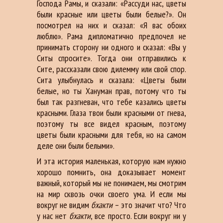
Господа Рамы, и сказали: «Рассуди нас, цветы
были красные или цветы были белые?». Он
посмотрел на них и сказал: «Я вас обоих
люблю». Рама дипломатично предпочел не
принимать сторону ни одного и сказал: «Вы у
Ситы спросите». Тогда они отправились к
Сите, рассказали свою дилемму или свой спор.
Сита улыбнулась и сказала: «Цветы были
белые, но ты Хануман прав, потому что ты
был так разгневан, что тебе казались цветы
красными. Глаза твои были красными от гнева,
поэтому ты все видел красным, поэтому
цветы были красными для тебя, но на самом
деле они были белыми».
И эта история маленькая, которую нам нужно
хорошо помнить, она доказывает момент
важный, который мы не понимаем, мы смотрим
на мир сквозь очки своего ума. И если мы
вокруг не видим
бхакти
– это значит что? Что
у нас нет
бхакти
, все просто. Если вокруг ни у