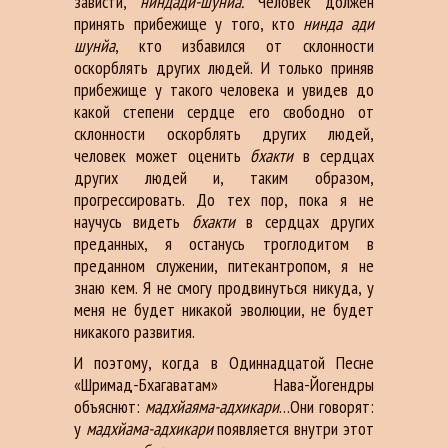
зависти,
ниндади-шунйа.
Человек должен
принять прибежище у того, кто
нинда ади
шунйа
, кто избавился от склонности
оскорблять других людей. И только приняв
прибежище у такого человека и увидев до
какой степени сердце его свободно от
склонности оскорблять других людей,
человек может оценить
бхакти
в сердцах
других людей и, таким образом,
прогрессировать. До тех пор, пока я не
научусь видеть
бхакти
в сердцах других
преданных, я останусь троглодитом в
преданном служении, питекантропом, я не
знаю кем. Я не смогу продвинуться никуда, у
меня не будет никакой эволюции, не будет
никакого развития.
И поэтому, когда в Одиннадцатой Песне
«Шримад-Бхагаватам» Нава-Йогендры
объяснют:
мадхйаяма-адхикари
…Они говорят:
у
мадхйама-адхикари
появляется внутри этот