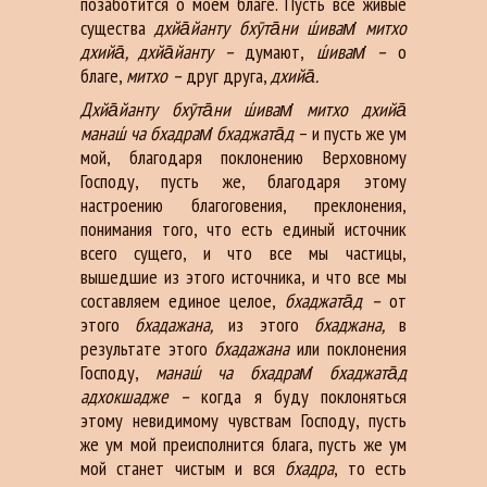
позаботится о моем благе. Пусть все живые
существа
дхйа̄йанту бхӯта̄ни ш́ивам̇ митхо
дхийа̄, дхйа̄йанту –
думают,
ш́ивам̇ –
о
благе,
митхо –
друг друга,
дхийа̄.
Дхйа̄йанту бхӯта̄ни ш́ивам̇ митхо дхийа̄
манаш́ ча бхадрам̇ бхаджата̄д
– и пусть же ум
мой, благодаря поклонению Верховному
Господу, пусть же, благодаря этому
настроению благоговения, преклонения,
понимания того, что есть единый источник
всего сущего, и что все мы частицы,
вышедшие из этого источника, и что все мы
составляем единое целое,
бхаджата̄д –
от
этого
бхадажана,
из этого
бхаджана,
в
результате этого
бхадажана
или поклонения
Господу,
манаш́ ча бхадрам̇ бхаджата̄д
адхокшадже –
когда я буду поклоняться
этому невидимому чувствам Господу, пусть
же ум мой преисполнится блага, пусть же ум
мой станет чистым и вся
бхадра
, то есть