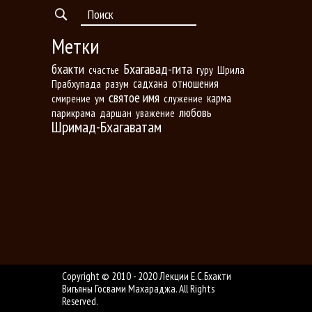
Метки
Бхагавад-гита
бхакти
гуру
Шрила
счастье
садхана
отношения
Прабхупада
разум
святое имя
карма
ум
смирение
служение
любовь
парикрама
даршан
уважение
Шримад-Бхагаватам
Copyright © 2010 - 2020 Лекции Е.С.Бхакти
Вигьяны Госвами Махараджа. All Rights
Reserved.