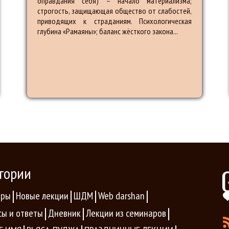
оправдания себя) – начало материализма;
строгость, защищающая общество от слабостей,
приводящих к страданиям. Психологическая
глубина «Рамаяны»; баланс жёсткого закона...
гории
ары
Новые лекции
ШДМ
Web darshan
сы и ответы
Дневник
Лекции из семинаров