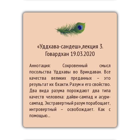
«Уддхава-сандеш»,лекция 3.
Говардхан 19.03.2020
Аннотация: Сокровенный смысл
посольства Уддхавы во Вриндаван. Все
качества великих преданных – это
результат их бхакти. Разум и его свойство.
Два вида разума порождают два типа
качеств человека: дайви-сампад и асури-
сампад. Экстравертный разум порабощает,
интровертный – освобождает. Как с
помощью...